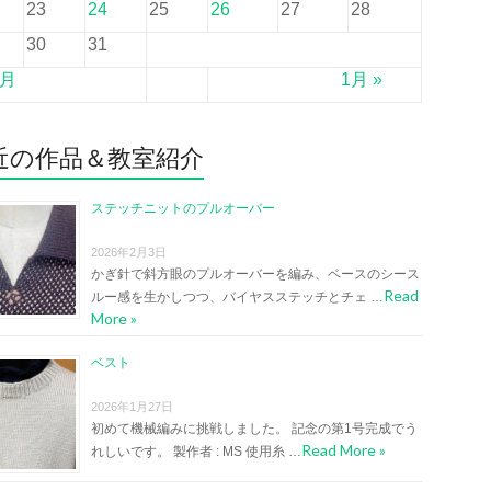
23
24
25
26
27
28
30
31
1月
1月 »
近の作品＆教室紹介
ステッチニットのプルオーバー
2026年2月3日
かぎ針で斜方眼のプルオーバーを編み、ベースのシース
Read
ルー感を生かしつつ、バイヤスステッチとチェ …
More »
ベスト
2026年1月27日
初めて機械編みに挑戦しました。 記念の第1号完成でう
Read More »
れしいです。 製作者 : MS 使用糸 …