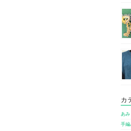
カ
あみも
手編