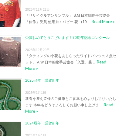
2025年12月22日
「リサイクルアンサンブル」 S.M 日本編物手芸協会
Read More »
「佳作」受賞 使用糸：パピー 花 （19 …
受賞おめでとうございます！70周年記念コンクール
2025年12月20日
「タティングの小花をあしらったワイドパンツの３点セ
Read
ット」 A.W 日本編物手芸協会「入選」受 …
More »
2025巳年 謹賀新年
2025年1月1日
新春を迎え皆様のご健康とご多幸を心よりお祈りいたし
Read
ます 本年もどうぞよろしくお願い申し上げま …
More »
2024辰年 謹賀新年
2024年1月1日