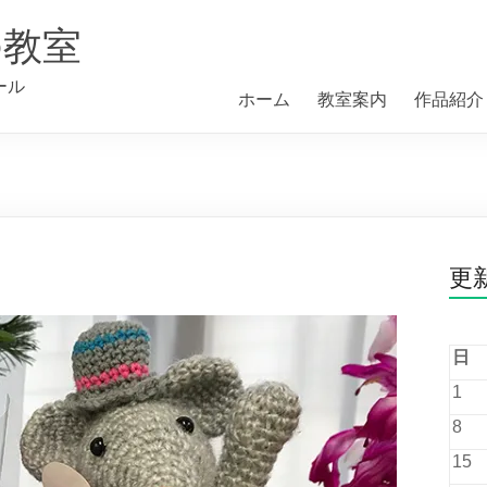
の教室
ール
ホーム
教室案内
作品紹介
更
日
1
8
15