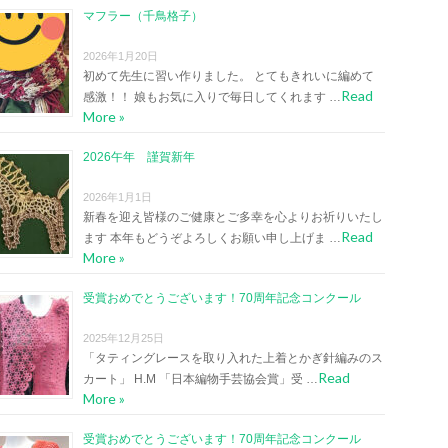
マフラー（千鳥格子）
2026年1月20日
初めて先生に習い作りました。 とてもきれいに編めて
Read
感激！！ 娘もお気に入りで毎日してくれます …
More »
2026午年 謹賀新年
2026年1月1日
新春を迎え皆様のご健康とご多幸を心よりお祈りいたし
Read
ます 本年もどうぞよろしくお願い申し上げま …
More »
受賞おめでとうございます！70周年記念コンクール
2025年12月25日
「タティングレースを取り入れた上着とかぎ針編みのス
Read
カート」 H.M 「日本編物手芸協会賞」受 …
More »
受賞おめでとうございます！70周年記念コンクール