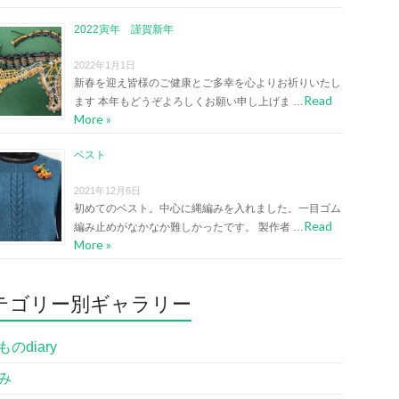
2022寅年 謹賀新年
2022年1月1日
新春を迎え皆様のご健康とご多幸を心よりお祈りいたし
Read
ます 本年もどうぞよろしくお願い申し上げま …
More »
ベスト
2021年12月6日
初めてのベスト。中心に縄編みを入れました。一目ゴム
Read
編み止めがなかなか難しかったです。 製作者 …
More »
テゴリー別ギャラリー
のdiary
み