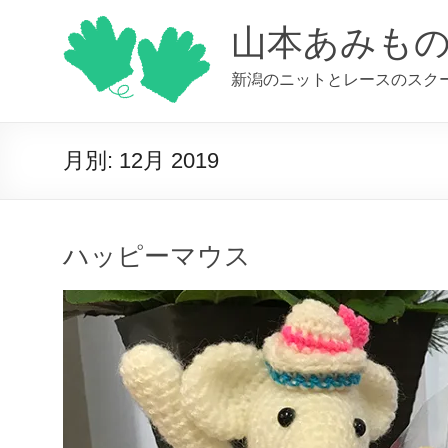
コ
ン
山本あみも
テ
ン
新潟のニットとレースのスク
ツ
へ
ス
キ
月別:
12月 2019
ッ
プ
ハッピーマウス