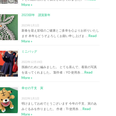
More »
2023卯年 謹賀新年
2023年1月1日
新春を迎え皆様のご健康とご多幸を心よりお祈りいたし
Read
ます 本年もどうぞよろしくお願い申し上げま …
More »
ミニバッグ
2022年12月19日
孫娘のために編みました。 とても喜んで、着装の写真
Read
を送ってくれました。 製作者：YO 使用糸 …
More »
幸せの干支 寅
2022年1月1日
明けましておめでとうございます 今年の干支、寅のあ
Read
みぐるみを作りました。 作者：TI 使用糸 …
More »