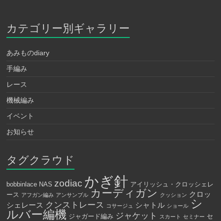
カテゴリー別ギャラリー
あみものdiary
手編み
レース
機械編み
イベント
お知らせ
タグクラウド
かぎ針
zodiac
bobbinlace
NAS
アイリッシュ・クロッシェレ
カーディガン
クロッ
ース
アフガン編み
アンサンブル
クッション
シ
クンストレース
シェレース
シャトル
コサージュ
ショール
ルバー編機
ジャケット
ジャガード編み
セ
スカート
セミナー