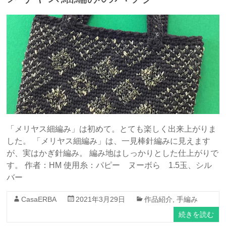
「メリヤス細編み」は初めて。とても楽しく出来上がりま
した。 「メリヤス細編み」は、一見棒針編みに見えます
が、実はかぎ針編み。 編み地はしっかりとした仕上がりで
す。 作者：HM 使用糸：パピー ヌーボら 1.5玉、シル
バー
CasaERBA
2021年3月29日
作品紹介
,
手編み
続きを読む