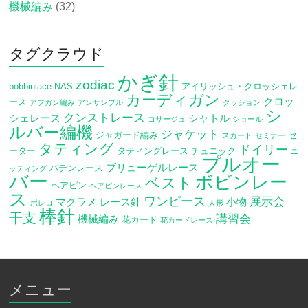
機械編み
(32)
タグクラウド
かぎ針
zodiac
bobbinlace
NAS
アイリッシュ・クロッシェレ
カーディガン
クロッ
ース
アフガン編み
アンサンブル
クッション
シ
クンストレース
シェレース
シャトル
コサージュ
ショール
ルバー編機
ジャケット
ジャガード編み
セ
スカート
セミナー
タティング
ドイリー
ーター
タティングレース
チュニック
ニ
プルオー
ブリューゲルレース
バテンレース
ッティング
バー
ボビンレー
ベスト
ヘアピン
ヘアピンレース
ス
ワンピース
展示会
マクラメ
レース針
小物
ボレロ
人形
棒針
干支
講習会
機械編み
花カード
花カードレース
メニュー