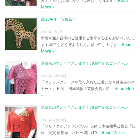
Read
激！！ 娘もお気に入りで毎日してくれます …
More »
2026午年 謹賀新年
2026年1月1日
新春を迎え皆様のご健康とご多幸を心よりお祈りいたし
Read
ます 本年もどうぞよろしくお願い申し上げま …
More »
受賞おめでとうございます！70周年記念コンクール
2025年12月25日
「タティングレースを取り入れた上着とかぎ針編みのス
Read More
カート」 H.M 「日本編物手芸協会賞」受 …
»
受賞おめでとうございます！70周年記念コンクール
2025年12月22日
「リサイクルアンサンブル」 S.M 日本編物手芸協会「佳
Read More »
作」受賞 使用糸：パピー 花 （19 …