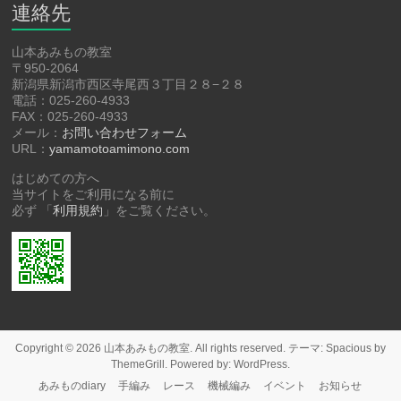
連絡先
山本あみもの教室
〒950-2064
新潟県新潟市西区寺尾西３丁目２８−２８
電話：025-260-4933
FAX：025-260-4933
メール：
お問い合わせフォーム
URL：
yamamotoamimono.com
はじめての方へ
当サイトをご利用になる前に
必ず 「
利用規約
」をご覧ください。
Copyright © 2026
山本あみもの教室
. All rights reserved. テーマ:
Spacious
by
ThemeGrill. Powered by:
WordPress
.
あみものdiary
手編み
レース
機械編み
イベント
お知らせ