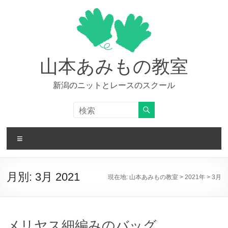
コ
ン
テ
ン
ツ
へ
山本あみもの教室
ス
キ
新潟のニットとレースのスクール
ッ
プ
メ
ニ
ュ
ー
月別:
3月 2021
現在地:
山本あみもの教室
>
2021年
>
3月
メリヤス細編みのバッグ