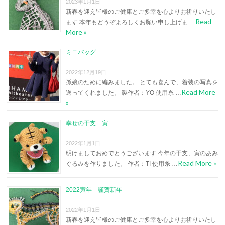
2023年1月1日
新春を迎え皆様のご健康とご多幸を心よりお祈りいたし
Read
ます 本年もどうぞよろしくお願い申し上げま …
More »
ミニバッグ
2022年12月19日
孫娘のために編みました。 とても喜んで、着装の写真を
Read More
送ってくれました。 製作者：YO 使用糸 …
»
幸せの干支 寅
2022年1月1日
明けましておめでとうございます 今年の干支、寅のあみ
Read More »
ぐるみを作りました。 作者：TI 使用糸 …
2022寅年 謹賀新年
2022年1月1日
新春を迎え皆様のご健康とご多幸を心よりお祈りいたし