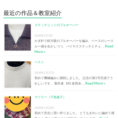
最近の作品＆教室紹介
ステッチニットのプルオーバー
2026年2月3日
かぎ針で斜方眼のプルオーバーを編み、ベースのシース
Read
ルー感を生かしつつ、バイヤスステッチとチェ …
More »
ベスト
2026年1月27日
初めて機械編みに挑戦しました。 記念の第1号完成でう
Read More »
れしいです。 製作者 : MS 使用糸 …
マフラー（千鳥格子）
2026年1月20日
初めて先生に習い作りました。 とてもきれいに編めて感