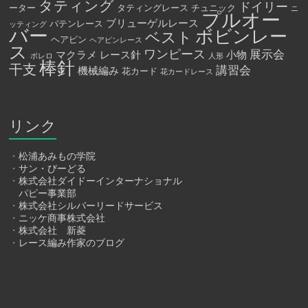
タティング
ドイリー
ーター
タティングレース
チュニック
ニ
プルオー
ブリューゲルレース
バテンレース
ッティング
バー
ボビンレー
ベスト
ヘアピン
ヘアピンレース
ス
ワンピース
展示会
マクラメ
レース針
小物
ボレロ
人形
棒針
干支
講習会
機械編み
花カード
花カードレース
リンク
・
松浦あみもの学院
・
サン・びーどる
・
株式会社ダイドーインターナショナル
パピー事業部
・
株式会社シルバーリードサービス
・
ニッケ商事株式会社
・
株式会社 新菱
・
レース編み作家のブログ