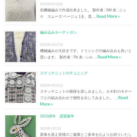
2023年5月12日
初機械編みで作成出来ました。 製作者 : SM 糸 : ニッ
Read More »
ケ スムーズ ベージュ 1玉、黒 …
編み込みカーディガン
2023年4月27日
機械編みが大好きです。トリシングの編み込みも良いと
Read More »
思います。 製作者 : TN 糸 : シル …
ステッチニットのチュニック
2023年4月21日
ステッチニットの模様を楽しみました。カギ針のモチー
Read
フとの組み合わせで個性を出してみました。 …
More »
2023卯年 謹賀新年
2023年1月1日
新春を迎え皆様のご健康とご多幸を心よりお祈りいたし