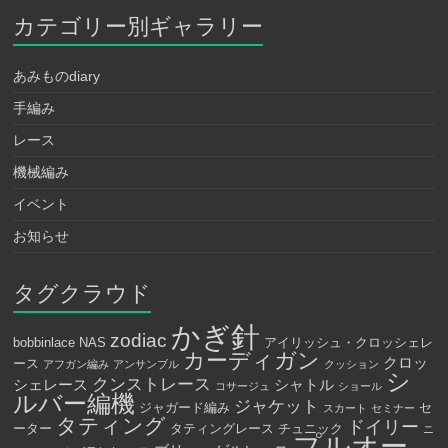
カテゴリー別ギャラリー
あみものdiary
手編み
レース
機械編み
イベント
お知らせ
タグクラウド
かぎ針
zodiac
bobbinlace
NAS
アイリッシュ・クロッシェレ
カーディガン
クロッ
ース
アフガン編み
アンサンブル
クッション
シ
クンストレース
シェレース
シャトル
コサージュ
ショール
ルバー編機
ジャケット
ジャガード編み
セ
スカート
セミナー
タティング
ドイリー
ーター
タティングレース
チュニック
ニ
プルオー