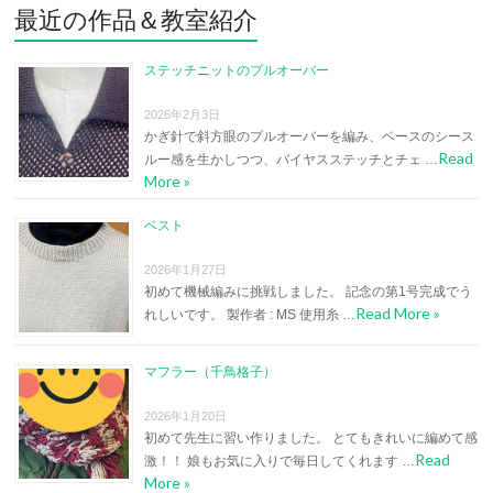
最近の作品＆教室紹介
ステッチニットのプルオーバー
2026年2月3日
かぎ針で斜方眼のプルオーバーを編み、ベースのシース
Read
ルー感を生かしつつ、バイヤスステッチとチェ …
More »
ベスト
2026年1月27日
初めて機械編みに挑戦しました。 記念の第1号完成でう
Read More »
れしいです。 製作者 : MS 使用糸 …
マフラー（千鳥格子）
2026年1月20日
初めて先生に習い作りました。 とてもきれいに編めて感
Read
激！！ 娘もお気に入りで毎日してくれます …
More »