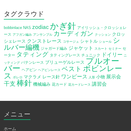
タグクラウド
かぎ針
zodiac
bobbinlace
NAS
アイリッシュ・クロッシェレ
カーディガン
クロッ
ース
アフガン編み
アンサンブル
クッション
シ
クンストレース
シェレース
シャトル
コサージュ
ショール
ルバー編機
ジャケット
ジャガード編み
セ
スカート
セミナー
タティング
ドイリー
ーター
タティングレース
チュニック
ニ
プルオー
ブリューゲルレース
バテンレース
ッティング
バー
ボビンレー
ベスト
ヘアピン
ヘアピンレース
ス
ワンピース
展示会
マクラメ
レース針
小物
ボレロ
人形
棒針
干支
講習会
機械編み
花カード
花カードレース
メニュー
ホーム