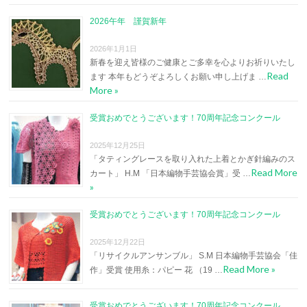
2026午年 謹賀新年
2026年1月1日
新春を迎え皆様のご健康とご多幸を心よりお祈りいたし
Read
ます 本年もどうぞよろしくお願い申し上げま …
More »
受賞おめでとうございます！70周年記念コンクール
2025年12月25日
「タティングレースを取り入れた上着とかぎ針編みのス
Read More
カート」 H.M 「日本編物手芸協会賞」受 …
»
受賞おめでとうございます！70周年記念コンクール
2025年12月22日
「リサイクルアンサンブル」 S.M 日本編物手芸協会「佳
Read More »
作」受賞 使用糸：パピー 花 （19 …
受賞おめでとうございます！70周年記念コンクール