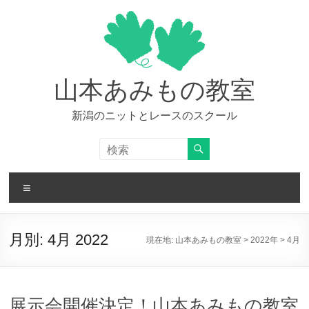
コ
ン
テ
ン
ツ
へ
山本あみもの教室
ス
キ
新潟のニットとレースのスクール
ッ
プ
メ
ニ
ュ
ー
月別:
4月 2022
現在地:
山本あみもの教室
>
2022年
>
4月
展示会開催決定！山本あみもの教室