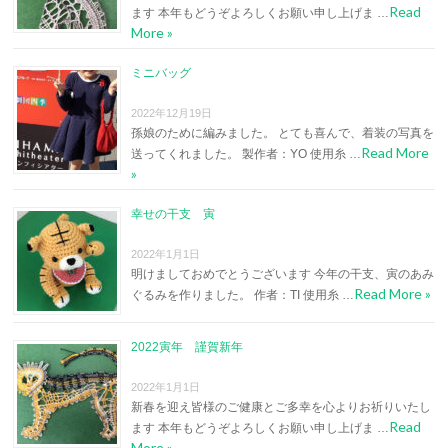
Read
ます 本年もどうぞよろしくお願い申し上げま …
More »
ミニバッグ
2022年12月19日
孫娘のために編みました。 とても喜んで、着装の写真を
Read More
送ってくれました。 製作者：YO 使用糸 …
»
幸せの干支 寅
2022年1月1日
明けましておめでとうございます 今年の干支、寅のあみ
Read More »
ぐるみを作りました。 作者：TI 使用糸 …
2022寅年 謹賀新年
2022年1月1日
新春を迎え皆様のご健康とご多幸を心よりお祈りいたし
Read
ます 本年もどうぞよろしくお願い申し上げま …
More »