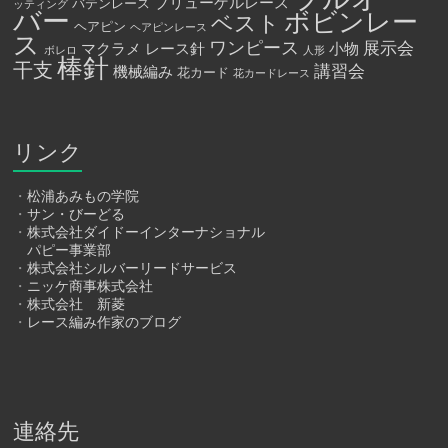
ブリューゲルレース
バテンレース
ッティング
バー
ボビンレー
ベスト
ヘアピン
ヘアピンレース
ス
ワンピース
展示会
マクラメ
レース針
小物
ボレロ
人形
棒針
干支
講習会
機械編み
花カード
花カードレース
リンク
・
松浦あみもの学院
・
サン・びーどる
・
株式会社ダイドーインターナショナル
パピー事業部
・
株式会社シルバーリードサービス
・
ニッケ商事株式会社
・
株式会社 新菱
・
レース編み作家のブログ
連絡先