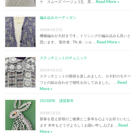
Read More »
ケ スムーズ ベージュ 1玉、黒 …
編み込みカーディガン
2023年4月27日
機械編みが大好きです。トリシングの編み込みも良いと
Read More »
思います。 製作者 : TN 糸 : シル …
ステッチニットのチュニック
2023年4月21日
ステッチニットの模様を楽しみました。カギ針のモチー
Read
フとの組み合わせで個性を出してみました。 …
More »
2023卯年 謹賀新年
2023年1月1日
新春を迎え皆様のご健康とご多幸を心よりお祈りいたし
Read
ます 本年もどうぞよろしくお願い申し上げま …
More »