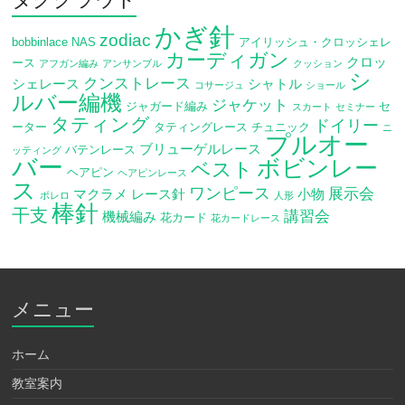
かぎ針
zodiac
bobbinlace
NAS
アイリッシュ・クロッシェレ
カーディガン
クロッ
ース
アフガン編み
アンサンブル
クッション
シ
クンストレース
シェレース
シャトル
コサージュ
ショール
ルバー編機
ジャケット
ジャガード編み
セ
スカート
セミナー
タティング
ドイリー
ーター
タティングレース
チュニック
ニ
プルオー
ブリューゲルレース
バテンレース
ッティング
バー
ボビンレー
ベスト
ヘアピン
ヘアピンレース
ス
ワンピース
展示会
マクラメ
レース針
小物
ボレロ
人形
棒針
干支
講習会
機械編み
花カード
花カードレース
メニュー
ホーム
教室案内