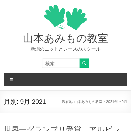
コ
ン
テ
ン
ツ
へ
山本あみもの教室
ス
キ
新潟のニットとレースのスクール
ッ
プ
メ
ニ
ュ
ー
月別:
9月 2021
現在地:
山本あみもの教室
>
2021年
>
9月
世界一グランプリ受賞「アルビレ