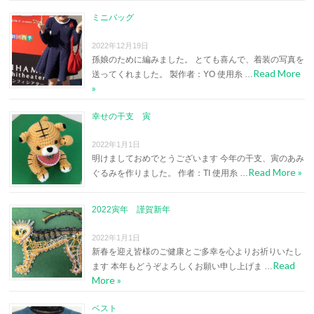
ミニバッグ
2022年12月19日
孫娘のために編みました。 とても喜んで、着装の写真を
Read More
送ってくれました。 製作者：YO 使用糸 …
»
幸せの干支 寅
2022年1月1日
明けましておめでとうございます 今年の干支、寅のあみ
Read More »
ぐるみを作りました。 作者：TI 使用糸 …
2022寅年 謹賀新年
2022年1月1日
新春を迎え皆様のご健康とご多幸を心よりお祈りいたし
Read
ます 本年もどうぞよろしくお願い申し上げま …
More »
ベスト