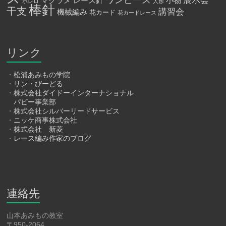
展示会
マクラメ
レース針
小物
ボレロ
人形
棒針
干支
講習会
機械編み
花カード
花カードレース
リンク
・
松浦あみもの学院
・
サン・びーどる
・
株式会社ダイドーインターナショナル
パピー事業部
・
株式会社シルバーリードサービス
・
ニッケ商事株式会社
・
株式会社 新菱
・
レース編み作家のブログ
連絡先
山本あみもの教室
〒950-2064