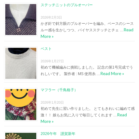
ステッチニットのプルオーバー
2026年2月3日
かぎ針で斜方眼のプルオーバーを編み、ベースのシース
Read
ルー感を生かしつつ、バイヤスステッチとチェ …
More »
ベスト
2026年1月27日
初めて機械編みに挑戦しました。 記念の第1号完成でう
Read More »
れしいです。 製作者 : MS 使用糸 …
マフラー（千鳥格子）
2026年1月20日
初めて先生に習い作りました。 とてもきれいに編めて感
Read
激！！ 娘もお気に入りで毎日してくれます …
More »
2026午年 謹賀新年