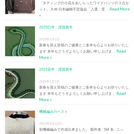
「タティングの小花をあしらったワイドパンツの３点セ
Read More
ット」 A.W 日本編物手芸協会「入選」受 …
»
2025巳年 謹賀新年
2025年1月1日
新春を迎え皆様のご健康とご多幸を心よりお祈りいたし
Read
ます 本年もどうぞよろしくお願い申し上げま …
More »
2024辰年 謹賀新年
2024年1月1日
新春を迎え皆様のご健康とご多幸を心よりお祈りいたし
Read
ます 本年もどうぞよろしくお願い申し上げま …
More »
機械編みのベスト
2023年5月12日
初機械編みで作成出来ました。 製作者 : SM 糸 : ニッ