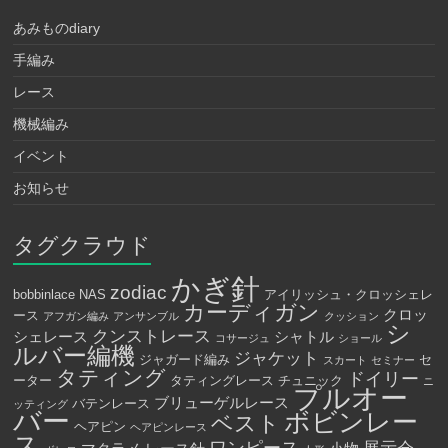
あみものdiary
手編み
レース
機械編み
イベント
お知らせ
タグクラウド
かぎ針
zodiac
bobbinlace
NAS
アイリッシュ・クロッシェレ
カーディガン
クロッ
ース
アフガン編み
アンサンブル
クッション
シ
クンストレース
シェレース
シャトル
コサージュ
ショール
ルバー編機
ジャケット
ジャガード編み
セ
スカート
セミナー
タティング
ドイリー
ーター
タティングレース
チュニック
ニ
プルオー
ブリューゲルレース
バテンレース
ッティング
バー
ボビンレー
ベスト
ヘアピン
ヘアピンレース
ス
ワンピース