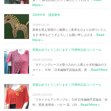
激！！ 娘もお気に入りで毎日してくれます …
More »
2026午年 謹賀新年
2026年1月1日
新春を迎え皆様のご健康とご多幸を心よりお祈りいたし
Read
ます 本年もどうぞよろしくお願い申し上げま …
More »
受賞おめでとうございます！70周年記念コンクール
2025年12月25日
「タティングレースを取り入れた上着とかぎ針編みのス
Read More
カート」 H.M 「日本編物手芸協会賞」受 …
»
受賞おめでとうございます！70周年記念コンクール
2025年12月22日
「リサイクルアンサンブル」 S.M 日本編物手芸協会「佳
Read More »
作」受賞 使用糸：パピー 花 （19 …