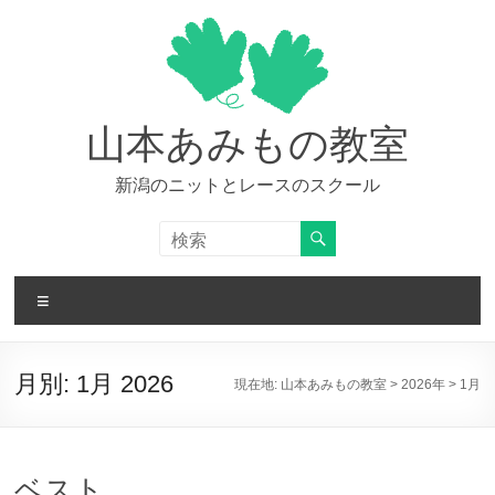
コ
ン
テ
ン
ツ
へ
山本あみもの教室
ス
キ
新潟のニットとレースのスクール
ッ
プ
メ
ニ
ュ
ー
月別:
1月 2026
現在地:
山本あみもの教室
>
2026年
>
1月
ベスト