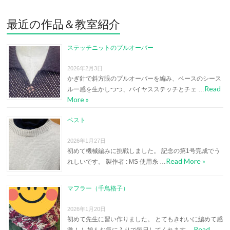
最近の作品＆教室紹介
ステッチニットのプルオーバー
2026年2月3日
かぎ針で斜方眼のプルオーバーを編み、ベースのシース
Read
ルー感を生かしつつ、バイヤスステッチとチェ …
More »
ベスト
2026年1月27日
初めて機械編みに挑戦しました。 記念の第1号完成でう
Read More »
れしいです。 製作者 : MS 使用糸 …
マフラー（千鳥格子）
2026年1月20日
初めて先生に習い作りました。 とてもきれいに編めて感
Read