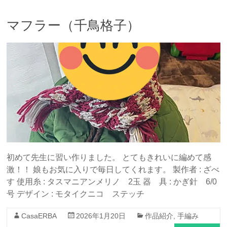
マフラー（千鳥格子）
初めて先生に習い作りました。 とてもきれいに編めて感
激！！ 娘もお気に入りで毎日してくれます。 製作者 : ざべ
す 使用糸 : タスマニアンメリノ 2玉 器 具 : かぎ針 6/0
号 デザイン : モタイクニコ ステッチ
CasaERBA
2026年1月20日
作品紹介
,
手編み