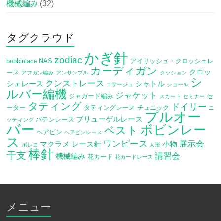
機械編み
(32)
タグクラウド
かぎ針
zodiac
bobbinlace
NAS
アイリッシュ・クロッシェレ
カーディガン
クロッ
ース
アフガン編み
アンサンブル
クッション
シ
クンストレース
シェレース
シャトル
コサージュ
ショール
ルバー編機
ジャケット
ジャガード編み
セ
スカート
セミナー
タティング
ドイリー
ーター
タティングレース
チュニック
ニ
プルオー
ブリューゲルレース
バテンレース
ッティング
バー
ボビンレー
ベスト
ヘアピン
ヘアピンレース
ス
ワンピース
展示会
マクラメ
レース針
小物
ボレロ
人形
棒針
干支
講習会
機械編み
花カード
花カードレース
メニュー