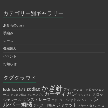
カテゴリー別ギャラリー
あみものdiary
手編み
レース
機械編み
イベント
お知らせ
タグクラウド
かぎ針
zodiac
bobbinlace
NAS
アイリッシュ・クロッシェレ
カーディガン
クロッ
ース
アフガン編み
アンサンブル
クッション
シ
クンストレース
シェレース
シャトル
コサージュ
ショール
ルバー編機
ジャケット
ジャガード編み
セ
スカート
セミナー