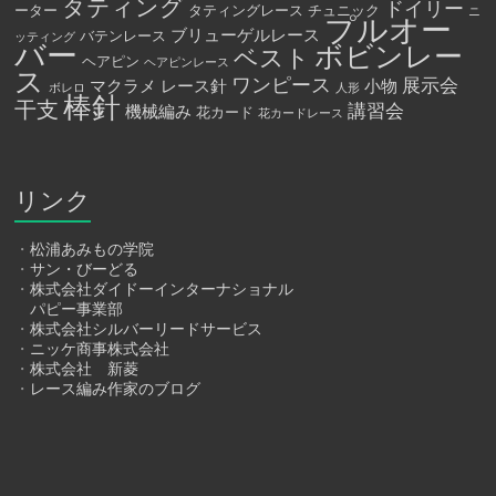
タティング
ドイリー
ーター
タティングレース
チュニック
ニ
プルオー
ブリューゲルレース
バテンレース
ッティング
バー
ボビンレー
ベスト
ヘアピン
ヘアピンレース
ス
ワンピース
展示会
マクラメ
レース針
小物
ボレロ
人形
棒針
干支
講習会
機械編み
花カード
花カードレース
リンク
・
松浦あみもの学院
・
サン・びーどる
・
株式会社ダイドーインターナショナル
パピー事業部
・
株式会社シルバーリードサービス
・
ニッケ商事株式会社
・
株式会社 新菱
・
レース編み作家のブログ