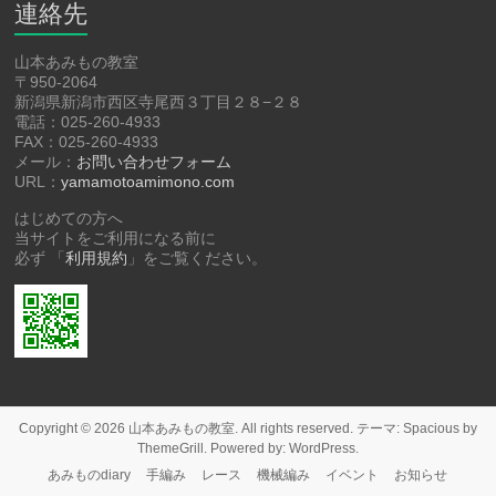
連絡先
山本あみもの教室
〒950-2064
新潟県新潟市西区寺尾西３丁目２８−２８
電話：025-260-4933
FAX：025-260-4933
メール：
お問い合わせフォーム
URL：
yamamotoamimono.com
はじめての方へ
当サイトをご利用になる前に
必ず 「
利用規約
」をご覧ください。
Copyright © 2026
山本あみもの教室
. All rights reserved. テーマ:
Spacious
by
ThemeGrill. Powered by:
WordPress
.
あみものdiary
手編み
レース
機械編み
イベント
お知らせ