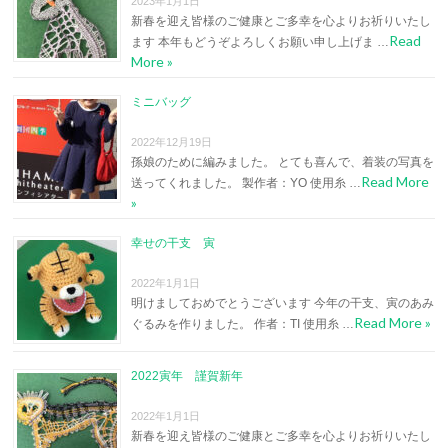
2023年1月1日
新春を迎え皆様のご健康とご多幸を心よりお祈りいたし
Read
ます 本年もどうぞよろしくお願い申し上げま …
More »
ミニバッグ
2022年12月19日
孫娘のために編みました。 とても喜んで、着装の写真を
Read More
送ってくれました。 製作者：YO 使用糸 …
»
幸せの干支 寅
2022年1月1日
明けましておめでとうございます 今年の干支、寅のあみ
Read More »
ぐるみを作りました。 作者：TI 使用糸 …
2022寅年 謹賀新年
2022年1月1日
新春を迎え皆様のご健康とご多幸を心よりお祈りいたし