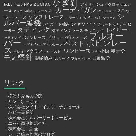
かぎ針
zodiac
bobbinlace
NAS
アイリッシュ・クロッシェレ
カーディガン
クロッ
ース
アフガン編み
アンサンブル
クッション
シ
クンストレース
シェレース
シャトル
コサージュ
ショール
ルバー編機
ジャケット
ジャガード編み
セ
スカート
セミナー
タティング
ドイリー
ーター
タティングレース
チュニック
ニ
プルオー
ブリューゲルレース
バテンレース
ッティング
バー
ボビンレー
ベスト
ヘアピン
ヘアピンレース
ス
ワンピース
展示会
マクラメ
レース針
小物
ボレロ
人形
棒針
干支
講習会
機械編み
花カード
花カードレース
リンク
・
松浦あみもの学院
・
サン・びーどる
・
株式会社ダイドーインターナショナル
パピー事業部
・
株式会社シルバーリードサービス
・
ニッケ商事株式会社
・
株式会社 新菱
・
レース編み作家のブログ