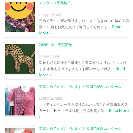
マフラー（千鳥格子）
2026年1月20日
初めて先生に習い作りました。 とてもきれいに編めて感
Read
激！！ 娘もお気に入りで毎日してくれます …
More »
2026午年 謹賀新年
2026年1月1日
新春を迎え皆様のご健康とご多幸を心よりお祈りいたし
Read
ます 本年もどうぞよろしくお願い申し上げま …
More »
受賞おめでとうございます！70周年記念コンクール
2025年12月25日
「タティングレースを取り入れた上着とかぎ針編みのス
Read More
カート」 H.M 「日本編物手芸協会賞」受 …
»
受賞おめでとうございます！70周年記念コンクール