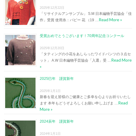
2025年12月22日
「リサイクルアンサンブル」 S.M 日本編物手芸協会「佳
Read More »
作」受賞 使用糸：パピー 花 （19 …
受賞おめでとうございます！70周年記念コンクール
2025年12月20日
「タティングの小花をあしらったワイドパンツの３点セ
Read More
ット」 A.W 日本編物手芸協会「入選」受 …
»
2025巳年 謹賀新年
2025年1月1日
新春を迎え皆様のご健康とご多幸を心よりお祈りいたし
Read
ます 本年もどうぞよろしくお願い申し上げま …
More »
2024辰年 謹賀新年
2024年1月1日