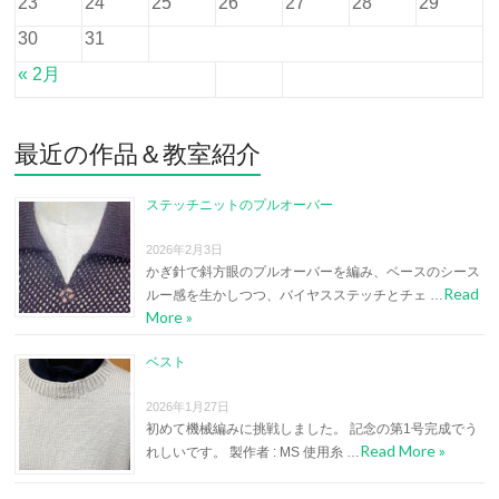
23
24
25
26
27
28
29
30
31
« 2月
最近の作品＆教室紹介
ステッチニットのプルオーバー
2026年2月3日
かぎ針で斜方眼のプルオーバーを編み、ベースのシース
Read
ルー感を生かしつつ、バイヤスステッチとチェ …
More »
ベスト
2026年1月27日
初めて機械編みに挑戦しました。 記念の第1号完成でう
Read More »
れしいです。 製作者 : MS 使用糸 …