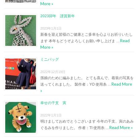
More »
2023卯年 謹賀新年
2023年1月1日
新春を迎え皆様のご健康とご多幸を心よりお祈りいたし
Read
ます 本年もどうぞよろしくお願い申し上げま …
More »
ミニバッグ
2022年12月19日
孫娘のために編みました。 とても喜んで、着装の写真を
Read More
送ってくれました。 製作者：YO 使用糸 …
»
幸せの干支 寅
2022年1月1日
明けましておめでとうございます 今年の干支、寅のあみ
Read More »
ぐるみを作りました。 作者：TI 使用糸 …