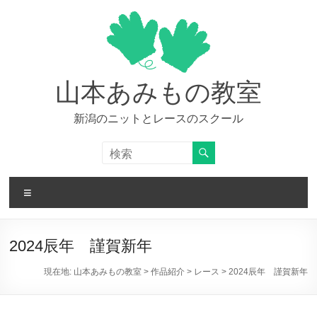
コ
ン
テ
ン
ツ
へ
山本あみもの教室
ス
キ
新潟のニットとレースのスクール
ッ
プ
メ
ニ
ュ
ー
2024辰年 謹賀新年
現在地:
山本あみもの教室
>
作品紹介
>
レース
>
2024辰年 謹賀新年