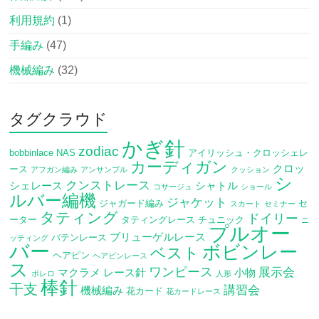
利用規約
(1)
手編み
(47)
機械編み
(32)
タグクラウド
かぎ針
zodiac
bobbinlace
NAS
アイリッシュ・クロッシェレ
カーディガン
クロッ
ース
アフガン編み
アンサンブル
クッション
シ
クンストレース
シェレース
シャトル
コサージュ
ショール
ルバー編機
ジャケット
ジャガード編み
セ
スカート
セミナー
タティング
ドイリー
ーター
タティングレース
チュニック
ニ
プルオー
ブリューゲルレース
バテンレース
ッティング
バー
ボビンレー
ベスト
ヘアピン
ヘアピンレース
ス
ワンピース
展示会
マクラメ
レース針
小物
ボレロ
人形
棒針
干支
講習会
機械編み
花カード
花カードレース