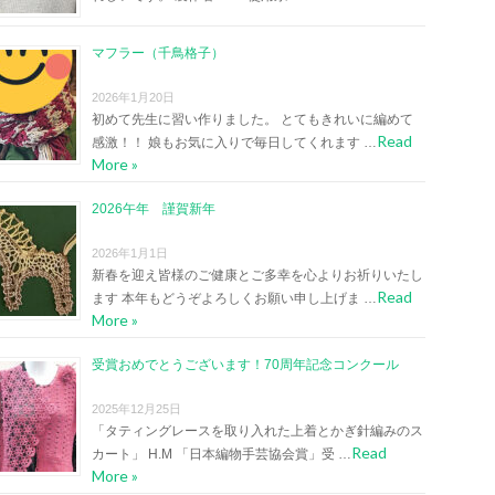
マフラー（千鳥格子）
2026年1月20日
初めて先生に習い作りました。 とてもきれいに編めて
Read
感激！！ 娘もお気に入りで毎日してくれます …
More »
2026午年 謹賀新年
2026年1月1日
新春を迎え皆様のご健康とご多幸を心よりお祈りいたし
Read
ます 本年もどうぞよろしくお願い申し上げま …
More »
受賞おめでとうございます！70周年記念コンクール
2025年12月25日
「タティングレースを取り入れた上着とかぎ針編みのス
Read
カート」 H.M 「日本編物手芸協会賞」受 …
More »