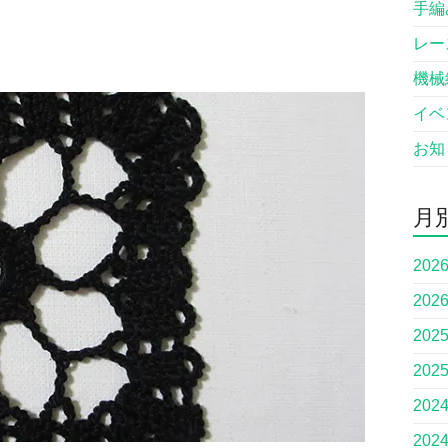
手編
レー
機械
イベ
お知
月
202
202
202
202
202
202