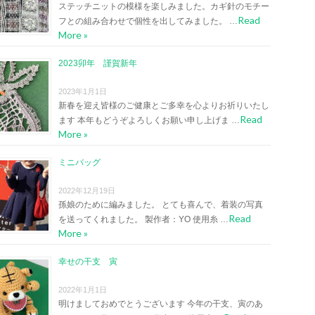
ステッチニットの模様を楽しみました。カギ針のモチー
Read
フとの組み合わせで個性を出してみました。 …
More »
2023卯年 謹賀新年
2023年1月1日
新春を迎え皆様のご健康とご多幸を心よりお祈りいたし
Read
ます 本年もどうぞよろしくお願い申し上げま …
More »
ミニバッグ
2022年12月19日
孫娘のために編みました。 とても喜んで、着装の写真
Read
を送ってくれました。 製作者：YO 使用糸 …
More »
幸せの干支 寅
2022年1月1日
明けましておめでとうございます 今年の干支、寅のあ