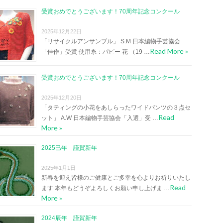
受賞おめでとうございます！70周年記念コンクール
2025年12月22日
「リサイクルアンサンブル」 S.M 日本編物手芸協会
Read More »
「佳作」受賞 使用糸：パピー 花 （19 …
受賞おめでとうございます！70周年記念コンクール
2025年12月20日
「タティングの小花をあしらったワイドパンツの３点セ
Read
ット」 A.W 日本編物手芸協会「入選」受 …
More »
2025巳年 謹賀新年
2025年1月1日
新春を迎え皆様のご健康とご多幸を心よりお祈りいたし
Read
ます 本年もどうぞよろしくお願い申し上げま …
More »
2024辰年 謹賀新年