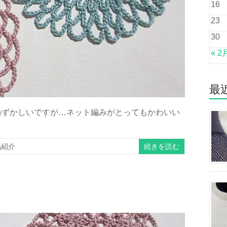
16
23
30
« 2
最
恥ずかしいですが…ネット編みがとってもかわいい
続きを読む
品紹介