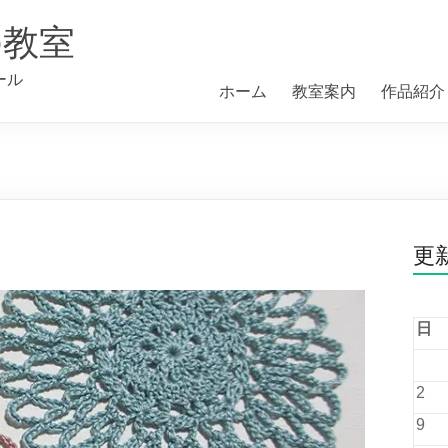
の教室
ール
ホーム
教室案内
作品紹介
更
日
2
9