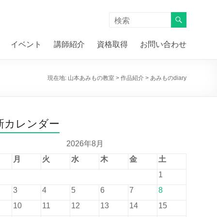
イベント
講師紹介
資格取得
お問い合わせ
現在地:
山本あみもの教室
>
作品紹介
>
あみものdiary
新カレンダー
2026年8月
月
火
水
木
金
土
1
3
4
5
6
7
8
10
11
12
13
14
15