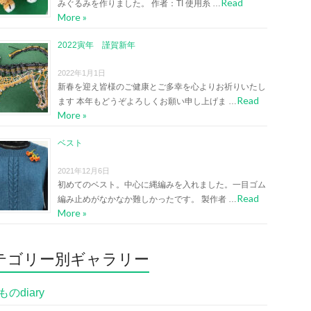
Read
みぐるみを作りました。 作者：TI 使用糸 …
More »
2022寅年 謹賀新年
2022年1月1日
新春を迎え皆様のご健康とご多幸を心よりお祈りいたし
Read
ます 本年もどうぞよろしくお願い申し上げま …
More »
ベスト
2021年12月6日
初めてのベスト。中心に縄編みを入れました。一目ゴム
Read
編み止めがなかなか難しかったです。 製作者 …
More »
テゴリー別ギャラリー
のdiary