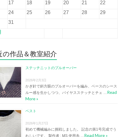
17
18
19
20
21
22
24
25
26
27
28
29
31
月
近の作品＆教室紹介
ステッチニットのプルオーバー
2026年2月3日
かぎ針で斜方眼のプルオーバーを編み、ベースのシース
Read
ルー感を生かしつつ、バイヤスステッチとチェ …
More »
ベスト
2026年1月27日
初めて機械編みに挑戦しました。 記念の第1号完成でう
Read More »
れしいです。 製作者 : MS 使用糸 …