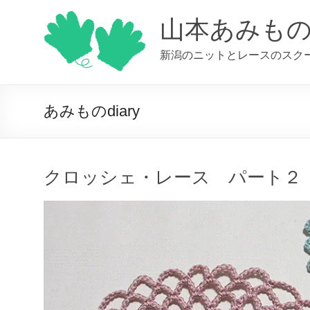
コ
ン
山本あみも
テ
ン
新潟のニットとレースのスク
ツ
へ
ス
キ
あみものdiary
ッ
プ
クロッシェ・レース パート２