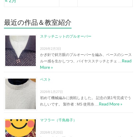
« 2月
最近の作品＆教室紹介
ステッチニットのプルオーバー
2026年2月3日
かぎ針で斜方眼のプルオーバーを編み、ベースのシース
Read
ルー感を生かしつつ、バイヤスステッチとチェ …
More »
ベスト
2026年1月27日
初めて機械編みに挑戦しました。 記念の第1号完成でう
Read More »
れしいです。 製作者 : MS 使用糸 …
マフラー（千鳥格子）
2026年1月20日