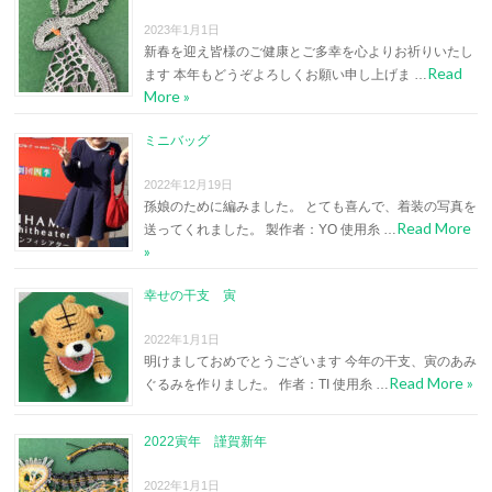
2023年1月1日
新春を迎え皆様のご健康とご多幸を心よりお祈りいたし
Read
ます 本年もどうぞよろしくお願い申し上げま …
More »
ミニバッグ
2022年12月19日
孫娘のために編みました。 とても喜んで、着装の写真を
Read More
送ってくれました。 製作者：YO 使用糸 …
»
幸せの干支 寅
2022年1月1日
明けましておめでとうございます 今年の干支、寅のあみ
Read More »
ぐるみを作りました。 作者：TI 使用糸 …
2022寅年 謹賀新年
2022年1月1日