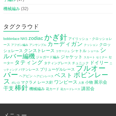
機械編み
(32)
タグクラウド
かぎ針
zodiac
bobbinlace
NAS
アイリッシュ・クロッシェレ
カーディガン
クロッ
ース
アフガン編み
アンサンブル
クッション
シ
クンストレース
シェレース
シャトル
コサージュ
ショール
ルバー編機
ジャケット
ジャガード編み
セ
スカート
セミナー
タティング
ドイリー
ーター
タティングレース
チュニック
ニ
プルオー
ブリューゲルレース
バテンレース
ッティング
バー
ボビンレー
ベスト
ヘアピン
ヘアピンレース
ス
ワンピース
展示会
マクラメ
レース針
小物
ボレロ
人形
棒針
干支
講習会
機械編み
花カード
花カードレース
メニュー