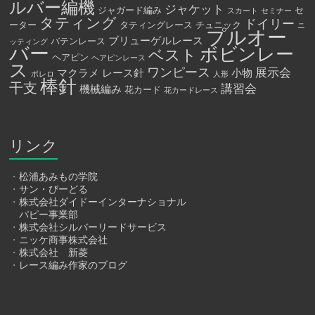
ルバー編機
ジャケット
ジャガード編み
セ
スカート
セミナー
タティング
ドイリー
ーター
タティングレース
チュニック
ニ
プルオー
ブリューゲルレース
バテンレース
ッティング
バー
ボビンレー
ベスト
ヘアピン
ヘアピンレース
ス
ワンピース
展示会
マクラメ
レース針
小物
ボレロ
人形
棒針
干支
講習会
機械編み
花カード
花カードレース
リンク
・
松浦あみもの学院
・
サン・びーどる
・
株式会社ダイドーインターナショナル
パピー事業部
・
株式会社シルバーリードサービス
・
ニッケ商事株式会社
・
株式会社 新菱
・
レース編み作家のブログ