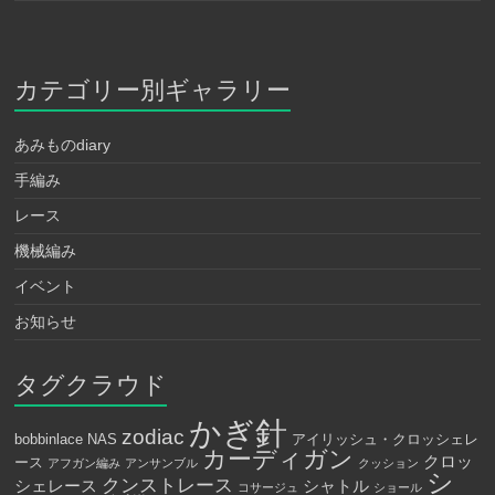
カテゴリー別ギャラリー
あみものdiary
手編み
レース
機械編み
イベント
お知らせ
タグクラウド
かぎ針
zodiac
bobbinlace
NAS
アイリッシュ・クロッシェレ
カーディガン
クロッ
ース
アフガン編み
アンサンブル
クッション
シ
クンストレース
シェレース
シャトル
コサージュ
ショール