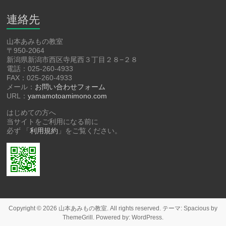
連絡先
山本あみもの教室
〒950-2064
新潟県新潟市西区寺尾西３丁目２８−２８
電話：025-260-4933
FAX：025-260-4933
メール：
お問い合わせフォーム
URL：
yamamotoamimono.com
はじめての方へ
当サイトをご利用になる前に
必ず 「
利用規約
」をご覧ください。
Copyright © 2026
山本あみもの教室
. All rights reserved. テーマ:
Spacious
by
ThemeGrill. Powered by:
WordPress
.