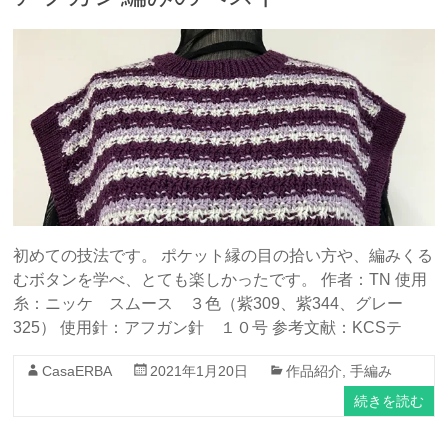
初めての技法です。 ポケット縁の目の拾い方や、編みくる
むボタンを学べ、とても楽しかったです。 作者：TN 使用
糸：ニッケ スムース ３色（紫309、紫344、グレー
325） 使用針：アフガン針 １０号 参考文献：KCSテ
CasaERBA
2021年1月20日
作品紹介
,
手編み
続きを読む