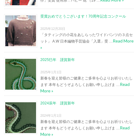
作」受賞 使用糸：パピー 花 （19 …
受賞おめでとうございます！70周年記念コンクール
2025年12月20日
「タティングの小花をあしらったワイドパンツの３点セ
Read More
ット」 A.W 日本編物手芸協会「入選」受 …
»
2025巳年 謹賀新年
2025年1月1日
新春を迎え皆様のご健康とご多幸を心よりお祈りいたし
Read
ます 本年もどうぞよろしくお願い申し上げま …
More »
2024辰年 謹賀新年
2024年1月1日
新春を迎え皆様のご健康とご多幸を心よりお祈りいたし
Read
ます 本年もどうぞよろしくお願い申し上げま …
More »