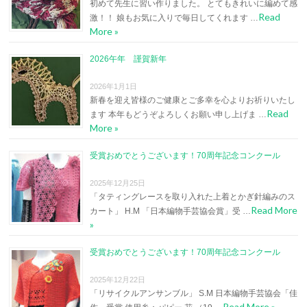
初めて先生に習い作りました。 とてもきれいに編めて感
Read
激！！ 娘もお気に入りで毎日してくれます …
More »
2026午年 謹賀新年
2026年1月1日
新春を迎え皆様のご健康とご多幸を心よりお祈りいたし
Read
ます 本年もどうぞよろしくお願い申し上げま …
More »
受賞おめでとうございます！70周年記念コンクール
2025年12月25日
「タティングレースを取り入れた上着とかぎ針編みのス
Read More
カート」 H.M 「日本編物手芸協会賞」受 …
»
受賞おめでとうございます！70周年記念コンクール
2025年12月22日
「リサイクルアンサンブル」 S.M 日本編物手芸協会「佳
Read More »