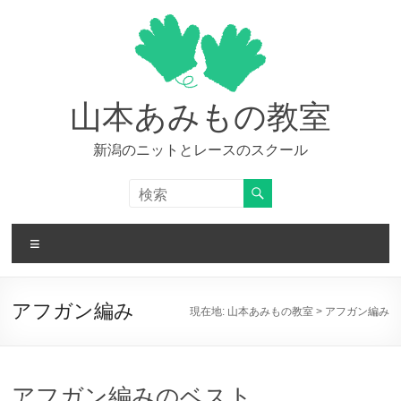
コ
ン
テ
ン
ツ
へ
山本あみもの教室
ス
キ
新潟のニットとレースのスクール
ッ
プ
メ
ニ
ュ
ー
アフガン編み
現在地:
山本あみもの教室
>
アフガン編み
アフガン編みのベスト