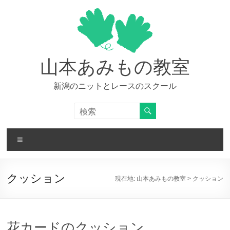
コ
ン
テ
ン
ツ
へ
山本あみもの教室
ス
キ
新潟のニットとレースのスクール
ッ
プ
メ
ニ
ュ
ー
クッション
現在地:
山本あみもの教室
>
クッション
花カードのクッション