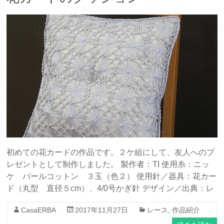
初めての花カードの作品です。２ケ組にして、友人へのプ
レゼントとして制作しました。 製作者：TI 使用糸：ニッ
ケ パールコットン ３玉（色２） 使用針／器具：花カー
ド（丸型 直径５cm）、4/0号かぎ針 デザイン／出典：レ
CasaERBA
2017年11月27日
レース
,
作品紹介