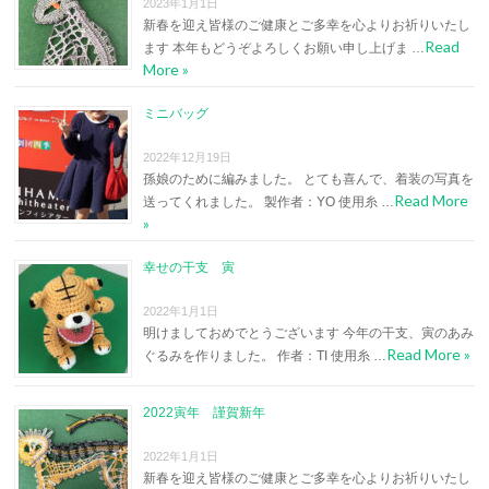
2023年1月1日
新春を迎え皆様のご健康とご多幸を心よりお祈りいたし
Read
ます 本年もどうぞよろしくお願い申し上げま …
More »
ミニバッグ
2022年12月19日
孫娘のために編みました。 とても喜んで、着装の写真を
Read More
送ってくれました。 製作者：YO 使用糸 …
»
幸せの干支 寅
2022年1月1日
明けましておめでとうございます 今年の干支、寅のあみ
Read More »
ぐるみを作りました。 作者：TI 使用糸 …
2022寅年 謹賀新年
2022年1月1日
新春を迎え皆様のご健康とご多幸を心よりお祈りいたし