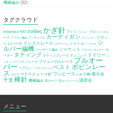
機械編み
(32)
タグクラウド
かぎ針
zodiac
bobbinlace
NAS
アイリッシュ・クロッシェレ
カーディガン
クロッ
ース
アフガン編み
アンサンブル
クッション
シ
クンストレース
シェレース
シャトル
コサージュ
ショール
ルバー編機
ジャケット
ジャガード編み
セ
スカート
セミナー
タティング
ドイリー
ーター
タティングレース
チュニック
ニ
プルオー
ブリューゲルレース
バテンレース
ッティング
バー
ボビンレー
ベスト
ヘアピン
ヘアピンレース
ス
ワンピース
展示会
マクラメ
レース針
小物
ボレロ
人形
棒針
干支
講習会
機械編み
花カード
花カードレース
メニュー