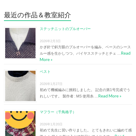
最近の作品＆教室紹介
ステッチニットのプルオーバー
2026年2月3日
かぎ針で斜方眼のプルオーバーを編み、ベースのシース
Read
ルー感を生かしつつ、バイヤスステッチとチェ …
More »
ベスト
2026年1月27日
初めて機械編みに挑戦しました。 記念の第1号完成でう
Read More »
れしいです。 製作者 : MS 使用糸 …
マフラー（千鳥格子）
2026年1月20日
初めて先生に習い作りました。 とてもきれいに編めて感