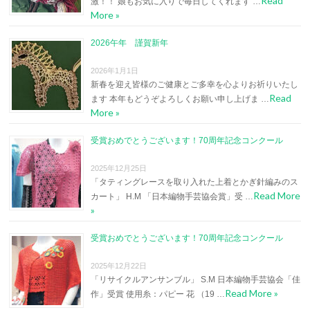
Read
激！！ 娘もお気に入りで毎日してくれます …
More »
2026午年 謹賀新年
2026年1月1日
新春を迎え皆様のご健康とご多幸を心よりお祈りいたし
Read
ます 本年もどうぞよろしくお願い申し上げま …
More »
受賞おめでとうございます！70周年記念コンクール
2025年12月25日
「タティングレースを取り入れた上着とかぎ針編みのス
Read More
カート」 H.M 「日本編物手芸協会賞」受 …
»
受賞おめでとうございます！70周年記念コンクール
2025年12月22日
「リサイクルアンサンブル」 S.M 日本編物手芸協会「佳
Read More »
作」受賞 使用糸：パピー 花 （19 …