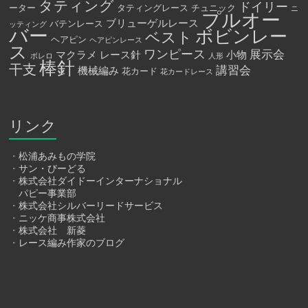
タティング
ドイリー
ーター
タティングレース
チュニック
ニ
プルオー
ブリューゲルレース
バテンレース
ッティング
バー
ボビンレー
ベスト
ヘアピン
ヘアピンレース
ス
ワンピース
展示会
マクラメ
レース針
小物
ボレロ
人形
棒針
干支
講習会
機械編み
花カード
花カードレース
リンク
・
松浦あみもの学院
・
サン・びーどる
・
株式会社ダイドーインターナショナル
パピー事業部
・
株式会社シルバーリードサービス
・
ニッケ商事株式会社
・
株式会社 新菱
・
レース編み作家のブログ