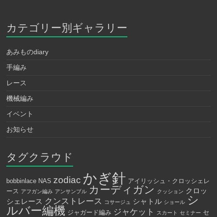
カテゴリー別ギャラリー
あみものdiary
手編み
レース
機械編み
イベント
お知らせ
タグクラウド
かぎ針
zodiac
bobbinlace
NAS
アイリッシュ・クロッシェレ
カーディガン
クロッ
ース
アフガン編み
アンサンブル
クッション
シ
クンストレース
シェレース
シャトル
コサージュ
ショール
ルバー編機
ジャケット
ジャガード編み
セ
スカート
セミナー