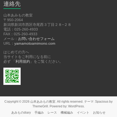
連絡先
山本あみもの教室
〒950-2064
新潟県新潟市西区寺尾西３丁目２８−２８
電話：025-260-4933
FAX：025-260-4933
メール：
お問い合わせフォーム
URL：
yamamotoamimono.com
はじめての方へ
当サイトをご利用になる前に
必ず 「
利用規約
」をご覧ください。
Copyright © 2026
山本あみもの教室
. All rights reserved. テーマ:
Spacious
by
ThemeGrill. Powered by:
WordPress
.
あみものdiary
手編み
レース
機械編み
イベント
お知らせ