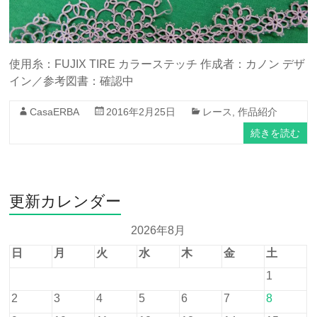
使用糸：FUJIX TIRE カラーステッチ 作成者：カノン デザ
イン／参考図書：確認中
CasaERBA
2016年2月25日
レース
,
作品紹介
続きを読む
更新カレンダー
2026年8月
日
月
火
水
木
金
土
1
2
3
4
5
6
7
8