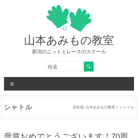
コ
ン
テ
ン
ツ
へ
山本あみもの教室
ス
キ
新潟のニットとレースのスクール
ッ
プ
メ
ニ
ュ
ー
シャトル
現在地:
山本あみもの教室
>
シャトル
受賞おめでとうございます！70周