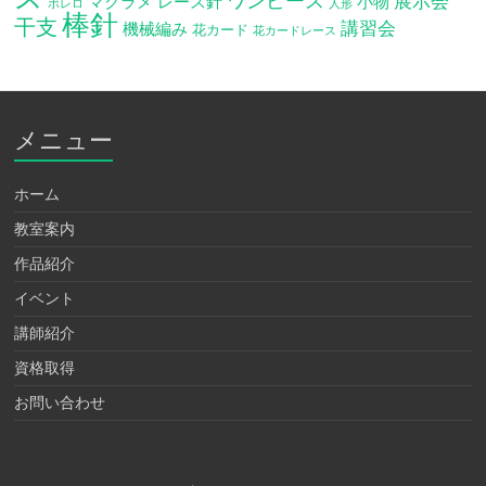
ワンピース
展示会
マクラメ
レース針
小物
ボレロ
人形
棒針
干支
講習会
機械編み
花カード
花カードレース
メニュー
ホーム
教室案内
作品紹介
イベント
講師紹介
資格取得
お問い合わせ