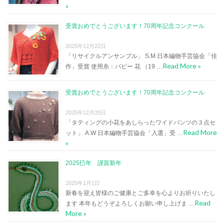
»
受賞おめでとうございます！70周年記念コンクール
2025年12月22日
「リサイクルアンサンブル」 S.M 日本編物手芸協会「佳
Read More »
作」受賞 使用糸：パピー 花 （19 …
受賞おめでとうございます！70周年記念コンクール
2025年12月20日
「タティングの小花をあしらったワイドパンツの３点セ
Read More
ット」 A.W 日本編物手芸協会「入選」受 …
»
2025巳年 謹賀新年
2025年1月1日
新春を迎え皆様のご健康とご多幸を心よりお祈りいたし
Read
ます 本年もどうぞよろしくお願い申し上げま …
More »