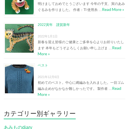
明けましておめでとうございます 今年の干支、寅のあみ
Read More »
ぐるみを作りました。 作者：TI 使用糸 …
2022寅年 謹賀新年
2022年1月1日
新春を迎え皆様のご健康とご多幸を心よりお祈りいたし
Read
ます 本年もどうぞよろしくお願い申し上げま …
More »
ベスト
2021年12月6日
初めてのベスト。中心に縄編みを入れました。一目ゴム
Read
編み止めがなかなか難しかったです。 製作者 …
More »
カテゴリー別ギャラリー
あみものdiary