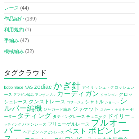
レース
(44)
作品紹介
(139)
利用規約
(1)
手編み
(47)
機械編み
(32)
タグクラウド
かぎ針
zodiac
bobbinlace
NAS
アイリッシュ・クロッシェレ
カーディガン
クロッ
ース
アフガン編み
アンサンブル
クッション
シ
クンストレース
シェレース
シャトル
コサージュ
ショール
ルバー編機
ジャケット
ジャガード編み
セ
スカート
セミナー
タティング
ドイリー
ーター
タティングレース
チュニック
ニ
プルオー
ブリューゲルレース
バテンレース
ッティング
バー
ボビンレー
ベスト
ヘアピン
ヘアピンレース
ス