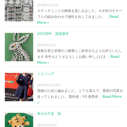
2023年4月21日
ステッチニットの模様を楽しみました。カギ針のモチー
Read
フとの組み合わせで個性を出してみました。 …
More »
2023卯年 謹賀新年
2023年1月1日
新春を迎え皆様のご健康とご多幸を心よりお祈りいたし
Read
ます 本年もどうぞよろしくお願い申し上げま …
More »
ミニバッグ
2022年12月19日
孫娘のために編みました。 とても喜んで、着装の写真を
Read More
送ってくれました。 製作者：YO 使用糸 …
»
幸せの干支 寅
2022年1月1日