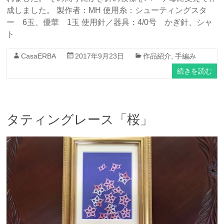
成しました。 製作者：MH 使用糸：シューティングスタ
ー 6玉、優華 1玉 使用針／器具：4/0号 かぎ針、シャ
ト
CasaERBA
2017年9月23日
作品紹介
,
手編み
続きを読む
タティングレース「桜」