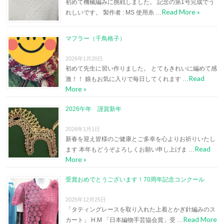
初めて機械編みに挑戦しました。 記念の第1号完成でう
Read More »
れしいです。 製作者 : MS 使用糸 …
マフラー（千鳥格子）
2026年1月20日
初めて先生に習い作りました。 とてもきれいに編めて感
Read
激！！ 娘もお気に入りで毎日してくれます …
More »
2026午年 謹賀新年
2026年1月1日
新春を迎え皆様のご健康とご多幸を心よりお祈りいたし
Read
ます 本年もどうぞよろしくお願い申し上げま …
More »
受賞おめでとうございます！70周年記念コンクール
2025年12月25日
「タティングレースを取り入れた上着とかぎ針編みのス
Read More
カート」 H.M 「日本編物手芸協会賞」受 …