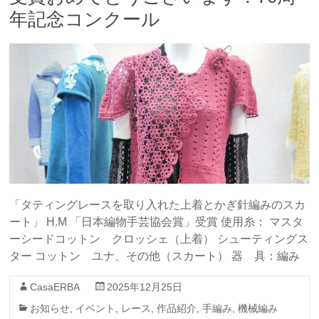
年記念コンクール
「タティングレースを取り入れた上着とかぎ針編みのスカ
ート」 H.M 「日本編物手芸協会賞」受賞 使用糸： マスタ
ーシードコットン クロッシェ（上着） シューティングス
ター コットン ユナ、その他（スカート） 器 具：編み
CasaERBA
2025年12月25日
お知らせ
,
イベント
,
レース
,
作品紹介
,
手編み
,
機械編み