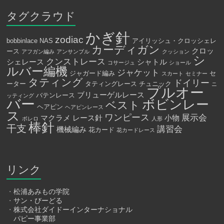
タグクラウド
かぎ針
zodiac
bobbinlace
NAS
アイリッシュ・クロッシェレ
カーディガン
クロッ
ース
アフガン編み
アンサンブル
クッション
シ
クンストレース
シェレース
シャトル
コサージュ
ショール
ルバー編機
ジャケット
ジャガード編み
セ
スカート
セミナー
タティング
ドイリー
ーター
タティングレース
チュニック
ニ
プルオー
ブリューゲルレース
バテンレース
ッティング
バー
ボビンレー
ベスト
ヘアピン
ヘアピンレース
ス
ワンピース
展示会
マクラメ
レース針
小物
ボレロ
人形
棒針
干支
講習会
機械編み
花カード
花カードレース
リンク
・
松浦あみもの学院
・
サン・びーどる
・
株式会社ダイドーインターナショナル
パピー事業部