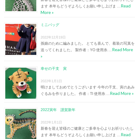
Read
ます 本年もどうぞよろしくお願い申し上げま …
More »
ミニバッグ
2022年12月19日
孫娘のために編みました。 とても喜んで、着装の写真を
Read More
送ってくれました。 製作者：YO 使用糸 …
»
幸せの干支 寅
2022年1月1日
明けましておめでとうございます 今年の干支、寅のあみ
Read More »
ぐるみを作りました。 作者：TI 使用糸 …
2022寅年 謹賀新年
2022年1月1日
新春を迎え皆様のご健康とご多幸を心よりお祈りいたし
Read
ます 本年もどうぞよろしくお願い申し上げま …