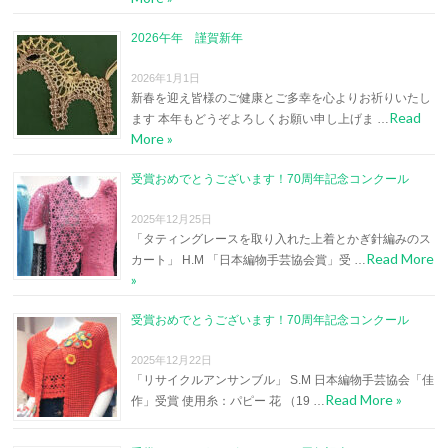
2026午年 謹賀新年
2026年1月1日
新春を迎え皆様のご健康とご多幸を心よりお祈りいたし
Read
ます 本年もどうぞよろしくお願い申し上げま …
More »
受賞おめでとうございます！70周年記念コンクール
2025年12月25日
「タティングレースを取り入れた上着とかぎ針編みのス
Read More
カート」 H.M 「日本編物手芸協会賞」受 …
»
受賞おめでとうございます！70周年記念コンクール
2025年12月22日
「リサイクルアンサンブル」 S.M 日本編物手芸協会「佳
Read More »
作」受賞 使用糸：パピー 花 （19 …