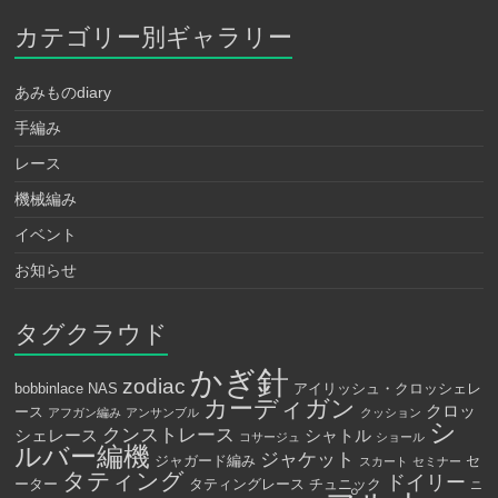
カテゴリー別ギャラリー
あみものdiary
手編み
レース
機械編み
イベント
お知らせ
タグクラウド
かぎ針
zodiac
bobbinlace
NAS
アイリッシュ・クロッシェレ
カーディガン
クロッ
ース
アフガン編み
アンサンブル
クッション
シ
クンストレース
シェレース
シャトル
コサージュ
ショール
ルバー編機
ジャケット
ジャガード編み
セ
スカート
セミナー
タティング
ドイリー
ーター
タティングレース
チュニック
ニ