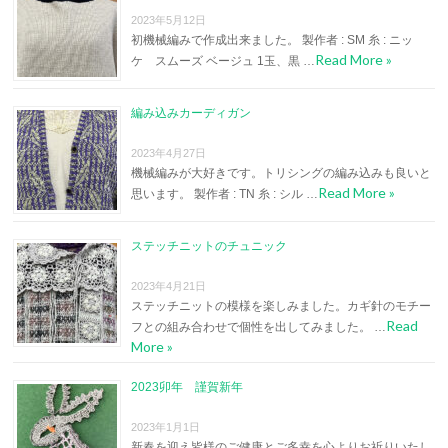
2023年5月12日
初機械編みで作成出来ました。 製作者 : SM 糸 : ニッ
Read More »
ケ スムーズ ベージュ 1玉、黒 …
編み込みカーディガン
2023年4月27日
機械編みが大好きです。トリシングの編み込みも良いと
Read More »
思います。 製作者 : TN 糸 : シル …
ステッチニットのチュニック
2023年4月21日
ステッチニットの模様を楽しみました。カギ針のモチー
Read
フとの組み合わせで個性を出してみました。 …
More »
2023卯年 謹賀新年
2023年1月1日
新春を迎え皆様のご健康とご多幸を心よりお祈りいたし