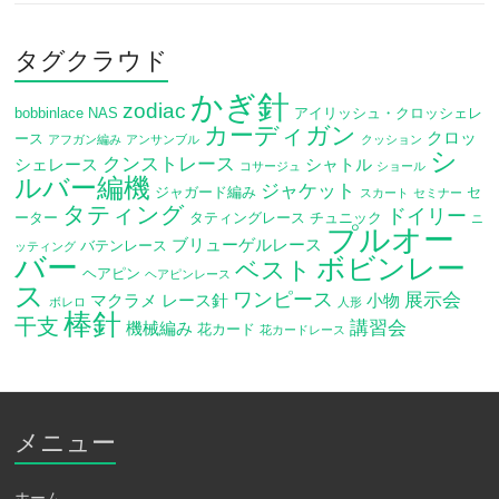
タグクラウド
かぎ針
zodiac
bobbinlace
NAS
アイリッシュ・クロッシェレ
カーディガン
クロッ
ース
アフガン編み
アンサンブル
クッション
シ
クンストレース
シェレース
シャトル
コサージュ
ショール
ルバー編機
ジャケット
ジャガード編み
セ
スカート
セミナー
タティング
ドイリー
ーター
タティングレース
チュニック
ニ
プルオー
ブリューゲルレース
バテンレース
ッティング
バー
ボビンレー
ベスト
ヘアピン
ヘアピンレース
ス
ワンピース
展示会
マクラメ
レース針
小物
ボレロ
人形
棒針
干支
講習会
機械編み
花カード
花カードレース
メニュー
ホーム