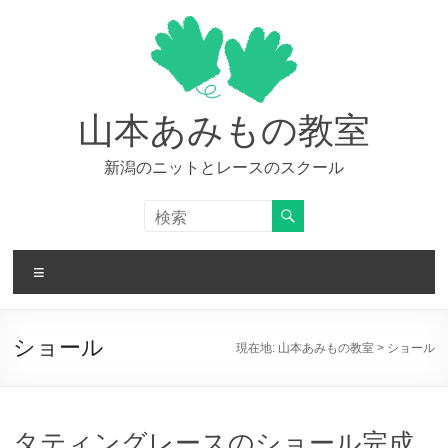
コ
ン
テ
ン
ツ
へ
山本あみもの教室
ス
キ
新潟のニットとレースのスクール
ッ
プ
メ
ニ
ュ
ー
ショール
現在地:
山本あみもの教室
>
ショール
タティングレースのショール完成