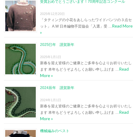
受賞おめでとうございます！70周年記念コンクール
2025年12月20日
「タティングの小花をあしらったワイドパンツの３点セ
Read More
ット」 A.W 日本編物手芸協会「入選」受 …
»
2025巳年 謹賀新年
2025年1月1日
新春を迎え皆様のご健康とご多幸を心よりお祈りいたし
Read
ます 本年もどうぞよろしくお願い申し上げま …
More »
2024辰年 謹賀新年
2024年1月1日
新春を迎え皆様のご健康とご多幸を心よりお祈りいたし
Read
ます 本年もどうぞよろしくお願い申し上げま …
More »
機械編みのベスト