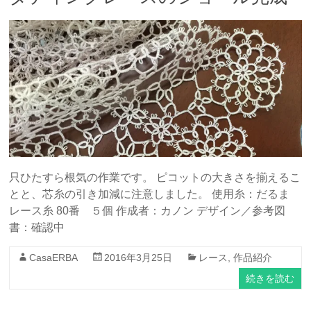
只ひたすら根気の作業です。 ピコットの大きさを揃えるこ
とと、芯糸の引き加減に注意しました。 使用糸：だるま
レース糸 80番 ５個 作成者：カノン デザイン／参考図
書：確認中
CasaERBA
2016年3月25日
レース
,
作品紹介
続きを読む