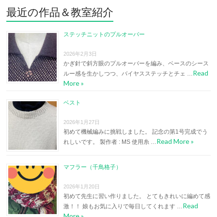
最近の作品＆教室紹介
ステッチニットのプルオーバー
2026年2月3日
かぎ針で斜方眼のプルオーバーを編み、ベースのシース
Read
ルー感を生かしつつ、バイヤスステッチとチェ …
More »
ベスト
2026年1月27日
初めて機械編みに挑戦しました。 記念の第1号完成でう
Read More »
れしいです。 製作者 : MS 使用糸 …
マフラー（千鳥格子）
2026年1月20日
初めて先生に習い作りました。 とてもきれいに編めて感
Read
激！！ 娘もお気に入りで毎日してくれます …
More »