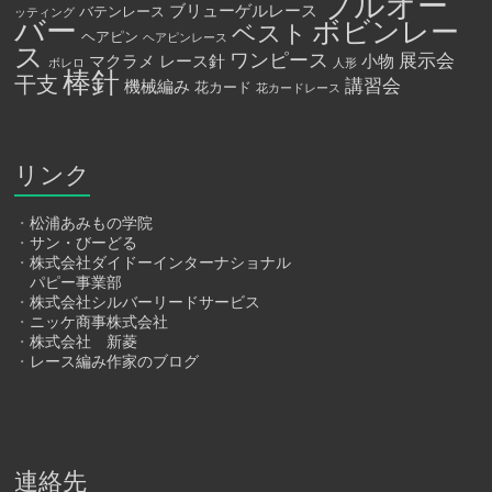
プルオー
ブリューゲルレース
バテンレース
ッティング
バー
ボビンレー
ベスト
ヘアピン
ヘアピンレース
ス
ワンピース
展示会
マクラメ
レース針
小物
ボレロ
人形
棒針
干支
講習会
機械編み
花カード
花カードレース
リンク
・
松浦あみもの学院
・
サン・びーどる
・
株式会社ダイドーインターナショナル
パピー事業部
・
株式会社シルバーリードサービス
・
ニッケ商事株式会社
・
株式会社 新菱
・
レース編み作家のブログ
連絡先