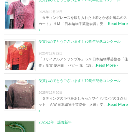
受賞おめでとうございます！70周年記念コンクール
2025年12月25日
「タティングレースを取り入れた上着とかぎ針編みのス
Read More
カート」 H.M 「日本編物手芸協会賞」受 …
»
受賞おめでとうございます！70周年記念コンクール
2025年12月22日
「リサイクルアンサンブル」 S.M 日本編物手芸協会「佳
Read More »
作」受賞 使用糸：パピー 花 （19 …
受賞おめでとうございます！70周年記念コンクール
2025年12月20日
「タティングの小花をあしらったワイドパンツの３点セ
Read More
ット」 A.W 日本編物手芸協会「入選」受 …
»
2025巳年 謹賀新年