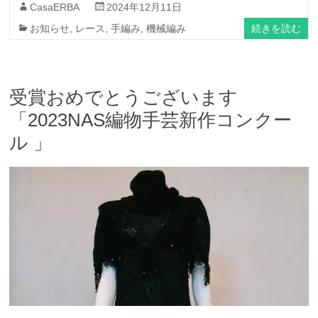
CasaERBA
2024年12月11日
続きを読む
お知らせ
,
レース
,
手編み
,
機械編み
受賞おめでとうございます
「2023NAS編物手芸新作コンクー
ル 」