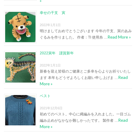
»
幸せの干支 寅
2022年1月1日
明けましておめでとうございます 今年の干支、寅のあみ
Read More »
ぐるみを作りました。 作者：TI 使用糸 …
2022寅年 謹賀新年
2022年1月1日
新春を迎え皆様のご健康とご多幸を心よりお祈りいたし
Read
ます 本年もどうぞよろしくお願い申し上げま …
More »
ベスト
2021年12月6日
初めてのベスト。中心に縄編みを入れました。一目ゴム
Read
編み止めがなかなか難しかったです。 製作者 …
More »