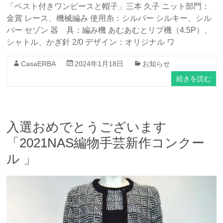
「ベスト付きワンピースと帽子」三本 久子 ニット部門：
金賞 レース、機械編み 使用糸：シルバー シルキー、シル
バー セゾン 器 具：編み機 あむあむとリブ機（4.5P）、
シャトル、かぎ針 2/0 デザイン：オリジナル ワ
CasaERBA
2024年1月18日
お知らせ
続きを読む
入選おめでとうございます
「2021NAS編物手芸新作コンクー
ル 」