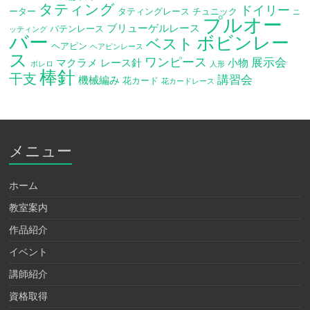
タティング
ドイリー
ーター
タティングレース
チュニック
ニ
プルオー
ブリューゲルレース
バテンレース
ッティング
バー
ボビンレー
ベスト
ヘアピン
ヘアピンレース
ス
ワンピース
展示会
マクラメ
レース針
小物
ボレロ
人形
棒針
干支
講習会
機械編み
花カード
花カードレース
メニュー
ホーム
教室案内
作品紹介
イベント
講師紹介
資格取得