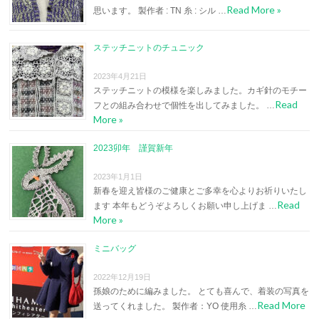
Read More »
思います。 製作者 : TN 糸 : シル …
ステッチニットのチュニック
2023年4月21日
ステッチニットの模様を楽しみました。カギ針のモチー
Read
フとの組み合わせで個性を出してみました。 …
More »
2023卯年 謹賀新年
2023年1月1日
新春を迎え皆様のご健康とご多幸を心よりお祈りいたし
Read
ます 本年もどうぞよろしくお願い申し上げま …
More »
ミニバッグ
2022年12月19日
孫娘のために編みました。 とても喜んで、着装の写真を
Read More
送ってくれました。 製作者：YO 使用糸 …