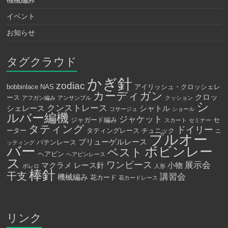
機械編み
イベント
お知らせ
タグクラウド
かぎ針
zodiac
bobbinlace
NAS
アイリッシュ・クロッシェレ
カーディガン
クロッ
ース
アフガン編み
アンサンブル
クッション
シ
クンストレース
シェレース
シャトル
コサージュ
ショール
ルバー編機
ジャケット
ジャガード編み
セ
スカート
セミナー
タティング
ドイリー
ーター
タティングレース
チュニック
ニ
プルオー
ブリューゲルレース
バテンレース
ッティング
バー
ボビンレー
ベスト
ヘアピン
ヘアピンレース
ス
ワンピース
展示会
マクラメ
レース針
小物
ボレロ
人形
棒針
干支
講習会
機械編み
花カード
花カードレース
リンク