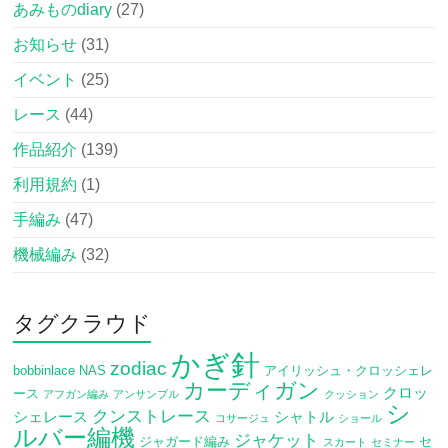
あみものdiary
(27)
お知らせ
(31)
イベント
(25)
レース
(44)
作品紹介
(139)
利用規約
(1)
手編み
(47)
機械編み
(32)
タグクラウド
かぎ針
zodiac
bobbinlace
NAS
アイリッシュ・クロッシェレ
カーディガン
クロッ
ース
アフガン編み
アンサンブル
クッション
シ
クンストレース
シェレース
シャトル
コサージュ
ショール
ルバー編機
ジャケット
ジャガード編み
セ
スカート
セミナー