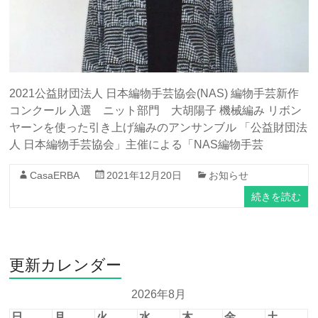
2021公益財団法人 日本編物手芸協会(NAS) 編物手芸新作
コンクール 入選 ニット部門 大胡陽子 機械編み リボン
ヤーンを使った引き上げ編みのアンサンブル 「公益財団法
人 日本編物手芸協会」主催による「NAS編物手芸
CasaERBA
2021年12月20日
お知らせ
続きを読む
更新カレンダー
2026年8月
日
月
火
水
木
金
土