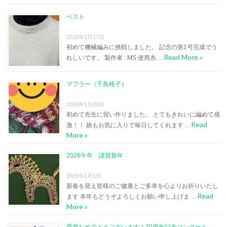
ベスト
2026年1月27日
初めて機械編みに挑戦しました。 記念の第1号完成でう
Read More »
れしいです。 製作者 : MS 使用糸 …
マフラー（千鳥格子）
2026年1月20日
初めて先生に習い作りました。 とてもきれいに編めて感
Read
激！！ 娘もお気に入りで毎日してくれます …
More »
2026午年 謹賀新年
2026年1月1日
新春を迎え皆様のご健康とご多幸を心よりお祈りいたし
Read
ます 本年もどうぞよろしくお願い申し上げま …
More »