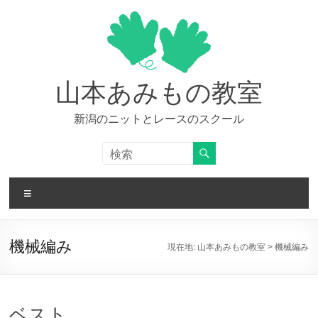
コ
ン
テ
ン
ツ
へ
山本あみもの教室
ス
キ
新潟のニットとレースのスクール
ッ
プ
メ
ニ
ュ
ー
機械編み
現在地:
山本あみもの教室
>
機械編み
ベスト