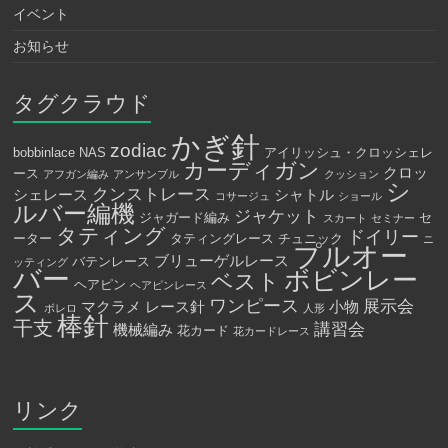
イベント
お知らせ
タグクラウド
かぎ針
zodiac
bobbinlace
NAS
アイリッシュ・クロッシェレ
カーディガン
クロッ
ース
アフガン編み
アンサンブル
クッション
シ
クンストレース
シェレース
シャトル
コサージュ
ショール
ルバー編機
ジャケット
ジャガード編み
セ
スカート
セミナー
タティング
ドイリー
ーター
タティングレース
チュニック
ニ
プルオー
ブリューゲルレース
バテンレース
ッティング
バー
ボビンレー
ベスト
ヘアピン
ヘアピンレース
ス
ワンピース
展示会
マクラメ
レース針
小物
ボレロ
人形
棒針
干支
講習会
機械編み
花カード
花カードレース
リンク