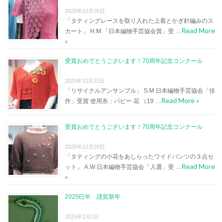
2025年12月25日
「タティングレースを取り入れた上着とかぎ針編みのス
Read More
カート」 H.M 「日本編物手芸協会賞」受 …
»
受賞おめでとうございます！70周年記念コンクール
2025年12月22日
「リサイクルアンサンブル」 S.M 日本編物手芸協会「佳
Read More »
作」受賞 使用糸：パピー 花 （19 …
受賞おめでとうございます！70周年記念コンクール
2025年12月20日
「タティングの小花をあしらったワイドパンツの３点セ
Read More
ット」 A.W 日本編物手芸協会「入選」受 …
»
2025巳年 謹賀新年
2025年1月1日