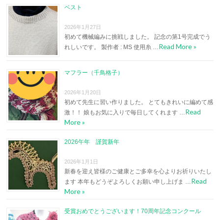
ベスト
2026年1月27日
初めて機械編みに挑戦しました。 記念の第1号完成でう
Read More »
れしいです。 製作者 : MS 使用糸 …
マフラー（千鳥格子）
2026年1月20日
初めて先生に習い作りました。 とてもきれいに編めて感
Read
激！！ 娘もお気に入りで毎日してくれます …
More »
2026午年 謹賀新年
2026年1月1日
新春を迎え皆様のご健康とご多幸を心よりお祈りいたし
Read
ます 本年もどうぞよろしくお願い申し上げま …
More »
受賞おめでとうございます！70周年記念コンクール