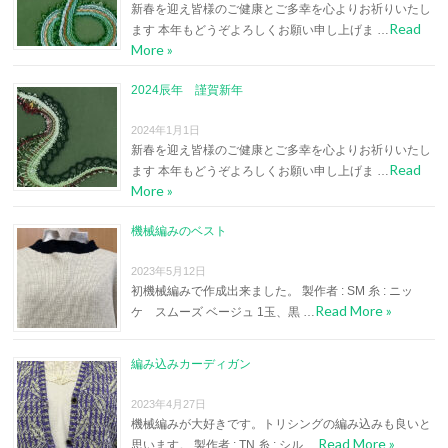
新春を迎え皆様のご健康とご多幸を心よりお祈りいたし
Read
ます 本年もどうぞよろしくお願い申し上げま …
More »
2024辰年 謹賀新年
2024年1月1日
新春を迎え皆様のご健康とご多幸を心よりお祈りいたし
Read
ます 本年もどうぞよろしくお願い申し上げま …
More »
機械編みのベスト
2023年5月12日
初機械編みで作成出来ました。 製作者 : SM 糸 : ニッ
Read More »
ケ スムーズ ベージュ 1玉、黒 …
編み込みカーディガン
2023年4月27日
機械編みが大好きです。トリシングの編み込みも良いと
Read More »
思います。 製作者 : TN 糸 : シル …