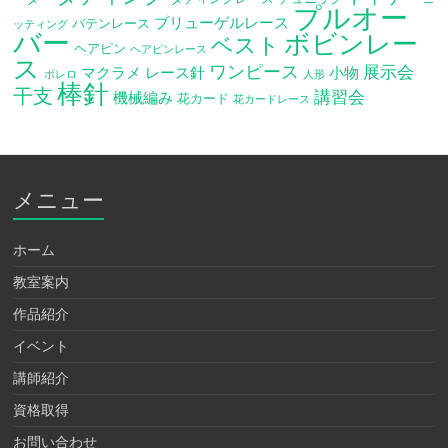
プルオー
ブリューゲルレース
バテンレース
ッティング
バー
ボビンレー
ベスト
ヘアピン
ヘアピンレース
ス
ワンピース
展示会
マクラメ
レース針
小物
ボレロ
人形
棒針
干支
講習会
機械編み
花カード
花カードレース
メニュー
ホーム
教室案内
作品紹介
イベント
講師紹介
資格取得
お問い合わせ