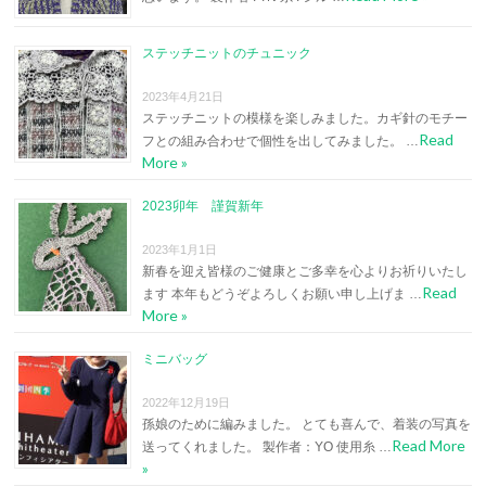
ステッチニットのチュニック
2023年4月21日
ステッチニットの模様を楽しみました。カギ針のモチー
Read
フとの組み合わせで個性を出してみました。 …
More »
2023卯年 謹賀新年
2023年1月1日
新春を迎え皆様のご健康とご多幸を心よりお祈りいたし
Read
ます 本年もどうぞよろしくお願い申し上げま …
More »
ミニバッグ
2022年12月19日
孫娘のために編みました。 とても喜んで、着装の写真を
Read More
送ってくれました。 製作者：YO 使用糸 …
»