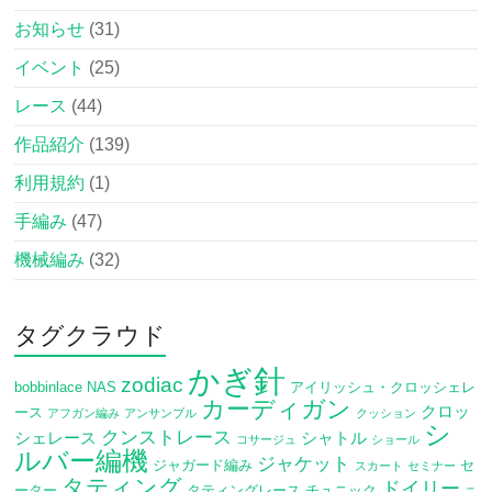
お知らせ
(31)
イベント
(25)
レース
(44)
作品紹介
(139)
利用規約
(1)
手編み
(47)
機械編み
(32)
タグクラウド
かぎ針
zodiac
bobbinlace
NAS
アイリッシュ・クロッシェレ
カーディガン
クロッ
ース
アフガン編み
アンサンブル
クッション
シ
クンストレース
シェレース
シャトル
コサージュ
ショール
ルバー編機
ジャケット
ジャガード編み
セ
スカート
セミナー
タティング
ドイリー
ーター
タティングレース
チュニック
ニ