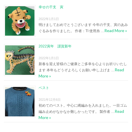
幸せの干支 寅
2022年1月1日
明けましておめでとうございます 今年の干支、寅のあみ
Read More »
ぐるみを作りました。 作者：TI 使用糸 …
2022寅年 謹賀新年
2022年1月1日
新春を迎え皆様のご健康とご多幸を心よりお祈りいたし
Read
ます 本年もどうぞよろしくお願い申し上げま …
More »
ベスト
2021年12月6日
初めてのベスト。中心に縄編みを入れました。一目ゴム
Read
編み止めがなかなか難しかったです。 製作者 …
More »