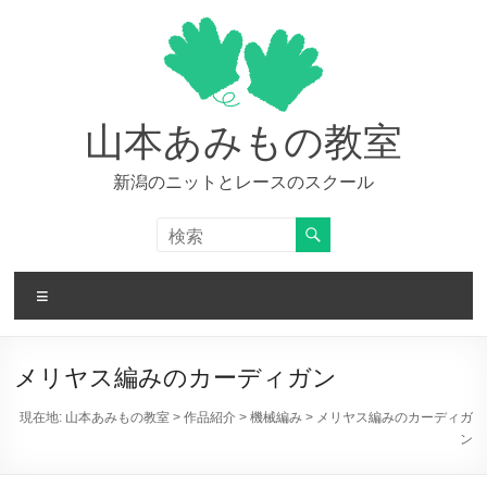
コ
ン
テ
ン
ツ
へ
山本あみもの教室
ス
キ
新潟のニットとレースのスクール
ッ
プ
メ
ニ
ュ
ー
メリヤス編みのカーディガン
現在地:
山本あみもの教室
>
作品紹介
>
機械編み
>
メリヤス編みのカーディガ
ン