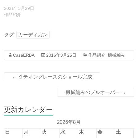
2021年3月29日
作品紹介
タグ:
カーディガン
CasaERBA
2016年3月25日
作品紹介
,
機械編み
←
タティングレースのショール完成
機械編みのプルオーバー
→
更新カレンダー
2026年8月
日
月
火
水
木
金
土