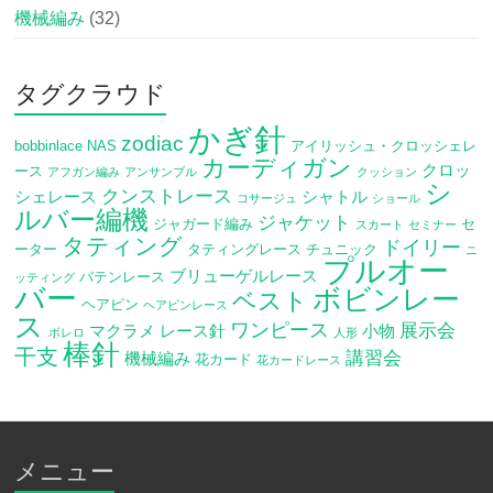
機械編み
(32)
タグクラウド
かぎ針
zodiac
bobbinlace
NAS
アイリッシュ・クロッシェレ
カーディガン
クロッ
ース
アフガン編み
アンサンブル
クッション
シ
クンストレース
シェレース
シャトル
コサージュ
ショール
ルバー編機
ジャケット
ジャガード編み
セ
スカート
セミナー
タティング
ドイリー
ーター
タティングレース
チュニック
ニ
プルオー
ブリューゲルレース
バテンレース
ッティング
バー
ボビンレー
ベスト
ヘアピン
ヘアピンレース
ス
ワンピース
展示会
マクラメ
レース針
小物
ボレロ
人形
棒針
干支
講習会
機械編み
花カード
花カードレース
メニュー