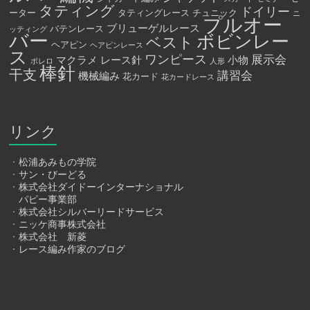
タティング
ドイリー
ーター
タティングレース
チュニック
ニ
プルオー
ブリューゲルレース
バテンレース
ッティング
バー
ボビンレー
ベスト
ヘアピン
ヘアピンレース
ス
ワンピース
展示会
マクラメ
レース針
小物
ボレロ
人形
棒針
干支
講習会
機械編み
花カード
花カードレース
リンク
・
松浦あみもの学院
・
サン・びーどる
・
株式会社ダイドーインターナショナル
パピー事業部
・
株式会社シルバーリードサービス
・
ニッケ商事株式会社
・
株式会社 新菱
・
レース編み作家のブログ