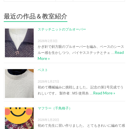
最近の作品＆教室紹介
ステッチニットのプルオーバー
2026年2月3日
かぎ針で斜方眼のプルオーバーを編み、ベースのシース
Read
ルー感を生かしつつ、バイヤスステッチとチェ …
More »
ベスト
2026年1月27日
初めて機械編みに挑戦しました。 記念の第1号完成でう
Read More »
れしいです。 製作者 : MS 使用糸 …
マフラー（千鳥格子）
2026年1月20日
初めて先生に習い作りました。 とてもきれいに編めて感