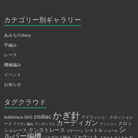
カテゴリー別ギャラリー
あみものdiary
手編み
レース
機械編み
イベント
お知らせ
タグクラウド
かぎ針
zodiac
bobbinlace
NAS
アイリッシュ・クロッシェレ
カーディガン
クロッ
ース
アフガン編み
アンサンブル
クッション
シ
クンストレース
シェレース
シャトル
コサージュ
ショール
ルバー編機
ジャケット
ジャガード編み
セ
スカート
セミナー