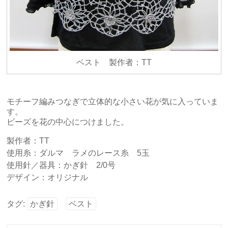
ベスト 製作者：TT
モチーフ編みつなぎで立体的な小さい花が気に入っていま
す。
ビーズを花の中心につけました。
製作者：TT
使用糸：ダルマ ラメのレース糸 5玉
使用針／器具：かぎ針 2/0号
デザイン：オリジナル
タグ:
かぎ針
ベスト