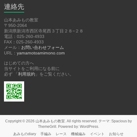
連絡先
山本あみもの教室
〒950-2064
新潟県新潟市西区寺尾西３丁目２８−２８
電話：025-260-4933
FAX：025-260-4933
メール：
お問い合わせフォーム
URL：
yamamotoamimono.com
はじめての方へ
当サイトをご利用になる前に
必ず 「
利用規約
」をご覧ください。
Copyright © 2026
山本あみもの教室
. All rights reserved. テーマ:
Spacious
by
ThemeGrill. Powered by:
WordPress
.
あみものdiary
手編み
レース
機械編み
イベント
お知らせ