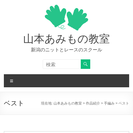
コ
ン
テ
ン
ツ
へ
山本あみもの教室
ス
キ
新潟のニットとレースのスクール
ッ
プ
メ
ニ
ュ
ー
ベスト
現在地:
山本あみもの教室
>
作品紹介
>
手編み
>
ベスト