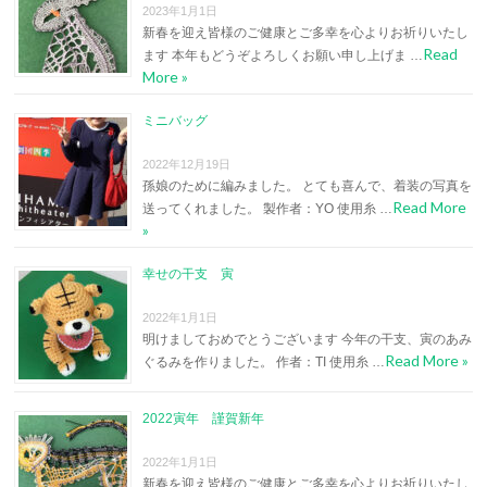
2023年1月1日
新春を迎え皆様のご健康とご多幸を心よりお祈りいたし
Read
ます 本年もどうぞよろしくお願い申し上げま …
More »
ミニバッグ
2022年12月19日
孫娘のために編みました。 とても喜んで、着装の写真を
Read More
送ってくれました。 製作者：YO 使用糸 …
»
幸せの干支 寅
2022年1月1日
明けましておめでとうございます 今年の干支、寅のあみ
Read More »
ぐるみを作りました。 作者：TI 使用糸 …
2022寅年 謹賀新年
2022年1月1日
新春を迎え皆様のご健康とご多幸を心よりお祈りいたし