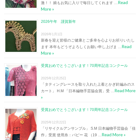
Read
激！！ 娘もお気に入りで毎日してくれます …
More »
2026午年 謹賀新年
2026年1月1日
新春を迎え皆様のご健康とご多幸を心よりお祈りいたし
Read
ます 本年もどうぞよろしくお願い申し上げま …
More »
受賞おめでとうございます！70周年記念コンクール
2025年12月25日
「タティングレースを取り入れた上着とかぎ針編みのス
Read More
カート」 H.M 「日本編物手芸協会賞」受 …
»
受賞おめでとうございます！70周年記念コンクール
2025年12月22日
「リサイクルアンサンブル」 S.M 日本編物手芸協会「佳
Read More »
作」受賞 使用糸：パピー 花 （19 …