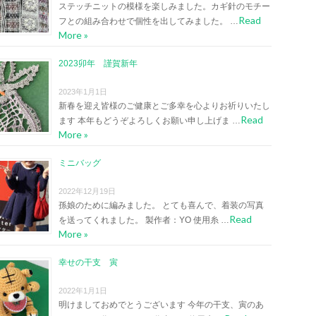
ステッチニットの模様を楽しみました。カギ針のモチー
Read
フとの組み合わせで個性を出してみました。 …
More »
2023卯年 謹賀新年
2023年1月1日
新春を迎え皆様のご健康とご多幸を心よりお祈りいたし
Read
ます 本年もどうぞよろしくお願い申し上げま …
More »
ミニバッグ
2022年12月19日
孫娘のために編みました。 とても喜んで、着装の写真
Read
を送ってくれました。 製作者：YO 使用糸 …
More »
幸せの干支 寅
2022年1月1日
明けましておめでとうございます 今年の干支、寅のあ