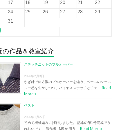
17
18
19
20
21
22
24
25
26
27
28
29
31
月
近の作品＆教室紹介
ステッチニットのプルオーバー
2026年2月3日
かぎ針で斜方眼のプルオーバーを編み、ベースのシース
Read
ルー感を生かしつつ、バイヤスステッチとチェ …
More »
ベスト
2026年1月27日
初めて機械編みに挑戦しました。 記念の第1号完成でう
Read More »
れしいです。 製作者 : MS 使用糸 …