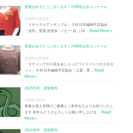
受賞おめでとうございます！70周年記念コンクール
2025年12月22日
「リサイクルアンサンブル」 S.M 日本編物手芸協会
Read More »
「佳作」受賞 使用糸：パピー 花 （19 …
受賞おめでとうございます！70周年記念コンクール
2025年12月20日
「タティングの小花をあしらったワイドパンツの３点セ
Read
ット」 A.W 日本編物手芸協会「入選」受 …
More »
2025巳年 謹賀新年
2025年1月1日
新春を迎え皆様のご健康とご多幸を心よりお祈りいたし
Read
ます 本年もどうぞよろしくお願い申し上げま …
More »
2024辰年 謹賀新年