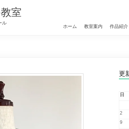
の教室
ール
ホーム
教室案内
作品紹介
更
日
2
9