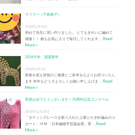
マフラー（千鳥格子）
2026年1月20日
初めて先生に習い作りました。 とてもきれいに編めて
Read
感激！！ 娘もお気に入りで毎日してくれます …
More »
2026午年 謹賀新年
2026年1月1日
新春を迎え皆様のご健康とご多幸を心よりお祈りいたし
Read
ます 本年もどうぞよろしくお願い申し上げま …
More »
受賞おめでとうございます！70周年記念コンクール
2025年12月25日
「タティングレースを取り入れた上着とかぎ針編みのス
Read
カート」 H.M 「日本編物手芸協会賞」受 …
More »