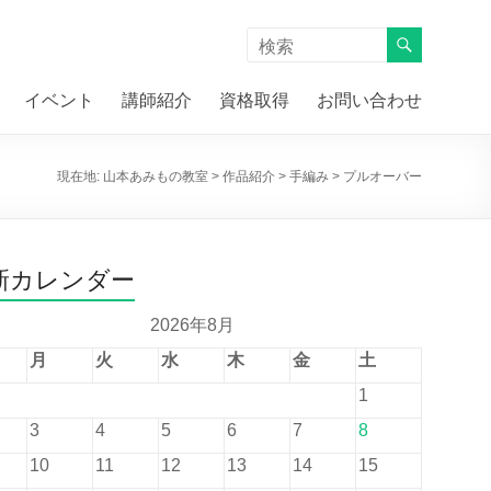
イベント
講師紹介
資格取得
お問い合わせ
現在地:
山本あみもの教室
>
作品紹介
>
手編み
>
プルオーバー
新カレンダー
2026年8月
月
火
水
木
金
土
1
3
4
5
6
7
8
10
11
12
13
14
15