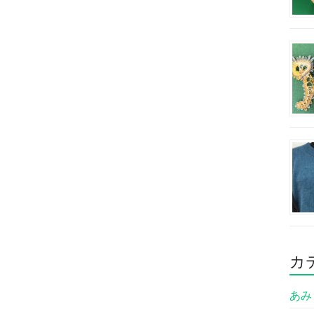
カ
あみも