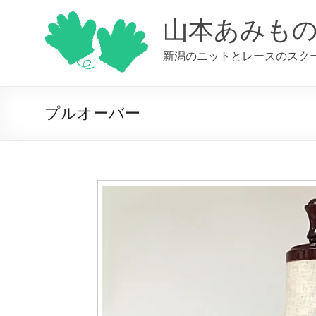
コ
ン
山本あみも
テ
ン
新潟のニットとレースのスク
ツ
へ
ス
キ
プルオーバー
ッ
プ