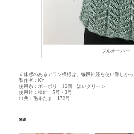
プルオーバー 
立体感のあるアラン模様は、毎段神経を使い難しかっ
製作者：KY
使用糸：ボーボリ 10個 淡いグリーン
使用針：棒針 5号・3号
出典：毛糸だま 172号
関連