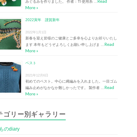
Read
みぐるみを作りました。 作者：TI 使用糸 …
More »
2022寅年 謹賀新年
2022年1月1日
新春を迎え皆様のご健康とご多幸を心よりお祈りいたし
Read
ます 本年もどうぞよろしくお願い申し上げま …
More »
ベスト
2021年12月6日
初めてのベスト。中心に縄編みを入れました。一目ゴム
Read
編み止めがなかなか難しかったです。 製作者 …
More »
テゴリー別ギャラリー
のdiary