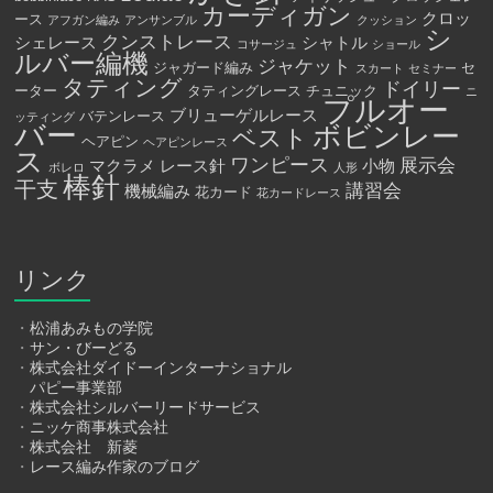
カーディガン
クロッ
ース
アフガン編み
アンサンブル
クッション
シ
クンストレース
シェレース
シャトル
コサージュ
ショール
ルバー編機
ジャケット
ジャガード編み
セ
スカート
セミナー
タティング
ドイリー
ーター
タティングレース
チュニック
ニ
プルオー
ブリューゲルレース
バテンレース
ッティング
バー
ボビンレー
ベスト
ヘアピン
ヘアピンレース
ス
ワンピース
展示会
マクラメ
レース針
小物
ボレロ
人形
棒針
干支
講習会
機械編み
花カード
花カードレース
リンク
・
松浦あみもの学院
・
サン・びーどる
・
株式会社ダイドーインターナショナル
パピー事業部
・
株式会社シルバーリードサービス
・
ニッケ商事株式会社
・
株式会社 新菱
・
レース編み作家のブログ