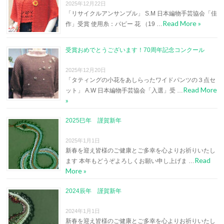
2025年12月22日
「リサイクルアンサンブル」 S.M 日本編物手芸協会「佳
Read More »
作」受賞 使用糸：パピー 花 （19 …
受賞おめでとうございます！70周年記念コンクール
2025年12月20日
「タティングの小花をあしらったワイドパンツの３点セ
Read More
ット」 A.W 日本編物手芸協会「入選」受 …
»
2025巳年 謹賀新年
2025年1月1日
新春を迎え皆様のご健康とご多幸を心よりお祈りいたし
Read
ます 本年もどうぞよろしくお願い申し上げま …
More »
2024辰年 謹賀新年
2024年1月1日
新春を迎え皆様のご健康とご多幸を心よりお祈りいたし