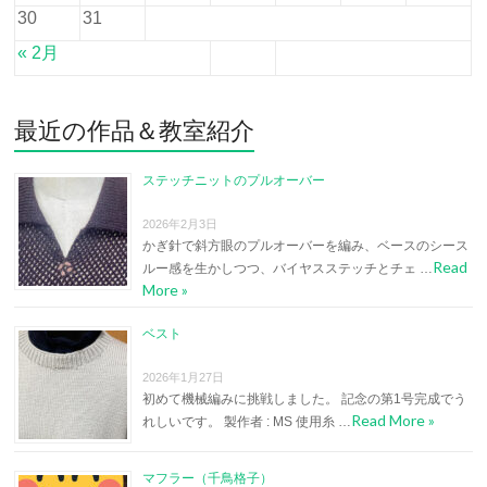
30
31
« 2月
最近の作品＆教室紹介
ステッチニットのプルオーバー
2026年2月3日
かぎ針で斜方眼のプルオーバーを編み、ベースのシース
Read
ルー感を生かしつつ、バイヤスステッチとチェ …
More »
ベスト
2026年1月27日
初めて機械編みに挑戦しました。 記念の第1号完成でう
Read More »
れしいです。 製作者 : MS 使用糸 …
マフラー（千鳥格子）