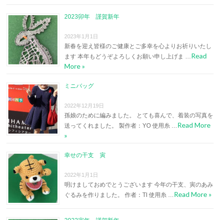
2023卯年 謹賀新年
2023年1月1日
新春を迎え皆様のご健康とご多幸を心よりお祈りいたし
Read
ます 本年もどうぞよろしくお願い申し上げま …
More »
ミニバッグ
2022年12月19日
孫娘のために編みました。 とても喜んで、着装の写真を
Read More
送ってくれました。 製作者：YO 使用糸 …
»
幸せの干支 寅
2022年1月1日
明けましておめでとうございます 今年の干支、寅のあみ
Read More »
ぐるみを作りました。 作者：TI 使用糸 …