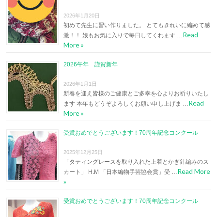
2026年1月20日
初めて先生に習い作りました。 とてもきれいに編めて感
Read
激！！ 娘もお気に入りで毎日してくれます …
More »
2026午年 謹賀新年
2026年1月1日
新春を迎え皆様のご健康とご多幸を心よりお祈りいたし
Read
ます 本年もどうぞよろしくお願い申し上げま …
More »
受賞おめでとうございます！70周年記念コンクール
2025年12月25日
「タティングレースを取り入れた上着とかぎ針編みのス
Read More
カート」 H.M 「日本編物手芸協会賞」受 …
»
受賞おめでとうございます！70周年記念コンクール