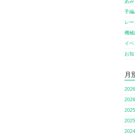
あみも
手編
レー
機械
イベ
お知
月
202
202
202
202
202