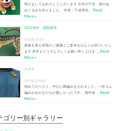
明けましておめでとうございます 今年の干支、寅のあ
Read
みぐるみを作りました。 作者：TI 使用糸 …
More »
2022寅年 謹賀新年
2022年1月1日
新春を迎え皆様のご健康とご多幸を心よりお祈りいたし
Read
ます 本年もどうぞよろしくお願い申し上げま …
More »
ベスト
2021年12月6日
初めてのベスト。中心に縄編みを入れました。一目ゴム
Read
編み止めがなかなか難しかったです。 製作者 …
More »
テゴリー別ギャラリー