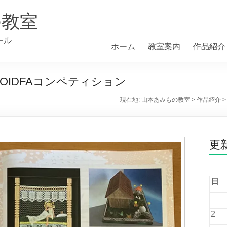
の教室
ール
ホーム
教室案内
作品紹介
IDFAコンペティション
現在地:
山本あみもの教室
>
作品紹介
更
日
2