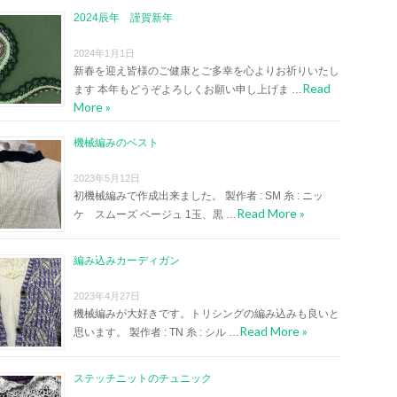
2024辰年 謹賀新年
2024年1月1日
新春を迎え皆様のご健康とご多幸を心よりお祈りいたし
Read
ます 本年もどうぞよろしくお願い申し上げま …
More »
機械編みのベスト
2023年5月12日
初機械編みで作成出来ました。 製作者 : SM 糸 : ニッ
Read More »
ケ スムーズ ベージュ 1玉、黒 …
編み込みカーディガン
2023年4月27日
機械編みが大好きです。トリシングの編み込みも良いと
Read More »
思います。 製作者 : TN 糸 : シル …
ステッチニットのチュニック