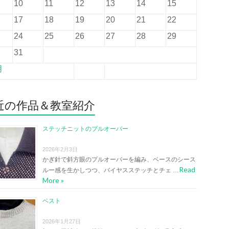
10
11
12
13
14
15
17
18
19
20
21
22
24
25
26
27
28
29
31
月
近の作品＆教室紹介
ステッチニットのプルオーバー
2026年2月3日
かぎ針で斜方眼のプルオーバーを編み、ベースのシース
Read
ルー感を生かしつつ、バイヤスステッチとチェ …
More »
ベスト
2026年1月27日