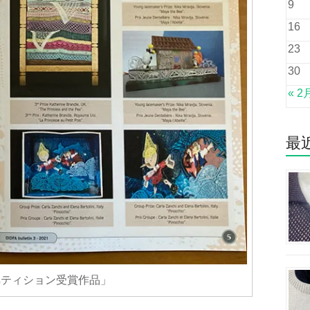
9
16
23
30
« 2
最
 「コンペティション受賞作品」