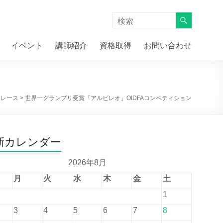
イベント
講師紹介
資格取得
お問い合わせ
>
レース
>
世界一グランプリ受賞「アルビレオ」OIDFAコンペティション
新カレンダー
2026年8月
月
火
水
木
金
土
1
3
4
5
6
7
8