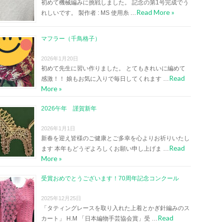
初めて機械編みに挑戦しました。 記念の第1号完成でう
Read More »
れしいです。 製作者 : MS 使用糸 …
マフラー（千鳥格子）
2026年1月20日
初めて先生に習い作りました。 とてもきれいに編めて
Read
感激！！ 娘もお気に入りで毎日してくれます …
More »
2026午年 謹賀新年
2026年1月1日
新春を迎え皆様のご健康とご多幸を心よりお祈りいたし
Read
ます 本年もどうぞよろしくお願い申し上げま …
More »
受賞おめでとうございます！70周年記念コンクール
2025年12月25日
「タティングレースを取り入れた上着とかぎ針編みのス
Read
カート」 H.M 「日本編物手芸協会賞」受 …