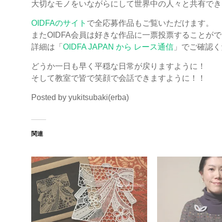
大切なモノをいながらにして世界中の人々と共有でき
OIDFAのサイト
で全応募作品もご覧いただけます。
またOIDFA会員は好きな作品に一票投票することが
詳細は「
OIDFA JAPAN から レース通信
」でご確認く
どうか一日も早く平穏な日常が戻りますように！
そして教室で皆で笑顔で会話できますように！！
Posted by yukitsubaki(erba)
関連