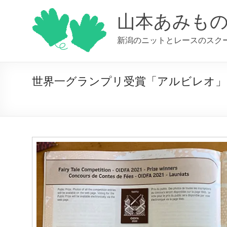
コ
ン
山本あみも
テ
ン
新潟のニットとレースのスク
ツ
へ
ス
キ
世界一グランプリ受賞「アルビレオ」O
ッ
プ