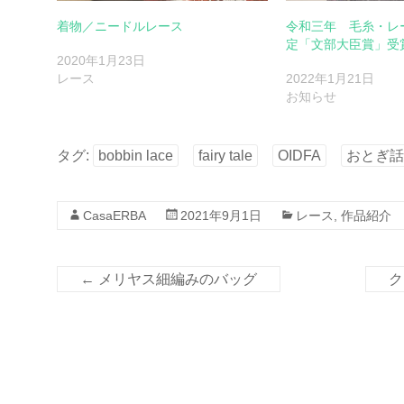
着物／ニードルレース
令和三年 毛糸・レ
定「文部大臣賞」受
2020年1月23日
レース
2022年1月21日
お知らせ
タグ:
bobbin lace
fairy tale
OIDFA
おとぎ話
CasaERBA
2021年9月1日
レース
,
作品紹介
←
メリヤス細編みのバッグ
ク