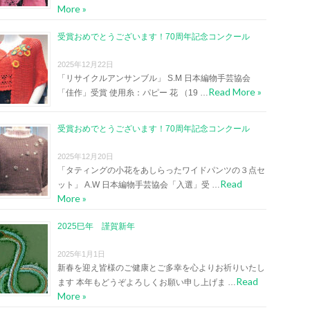
More »
受賞おめでとうございます！70周年記念コンクール
2025年12月22日
「リサイクルアンサンブル」 S.M 日本編物手芸協会
Read More »
「佳作」受賞 使用糸：パピー 花 （19 …
受賞おめでとうございます！70周年記念コンクール
2025年12月20日
「タティングの小花をあしらったワイドパンツの３点セ
Read
ット」 A.W 日本編物手芸協会「入選」受 …
More »
2025巳年 謹賀新年
2025年1月1日
新春を迎え皆様のご健康とご多幸を心よりお祈りいたし
Read
ます 本年もどうぞよろしくお願い申し上げま …
More »