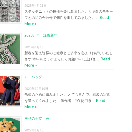
2023年4月21日
ステッチニットの模様を楽しみました。カギ針のモチー
Read
フとの組み合わせで個性を出してみました。 …
More »
2023卯年 謹賀新年
2023年1月1日
新春を迎え皆様のご健康とご多幸を心よりお祈りいたし
Read
ます 本年もどうぞよろしくお願い申し上げま …
More »
ミニバッグ
2022年12月19日
孫娘のために編みました。 とても喜んで、着装の写真
Read
を送ってくれました。 製作者：YO 使用糸 …
More »
幸せの干支 寅
2022年1月1日