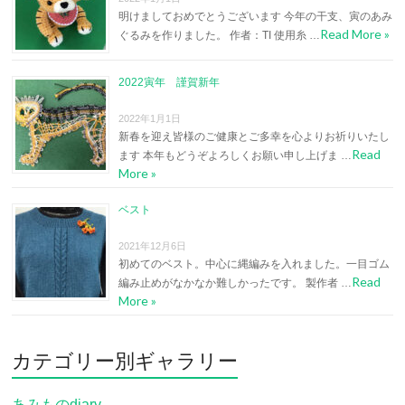
明けましておめでとうございます 今年の干支、寅のあみ
Read More »
ぐるみを作りました。 作者：TI 使用糸 …
2022寅年 謹賀新年
2022年1月1日
新春を迎え皆様のご健康とご多幸を心よりお祈りいたし
Read
ます 本年もどうぞよろしくお願い申し上げま …
More »
ベスト
2021年12月6日
初めてのベスト。中心に縄編みを入れました。一目ゴム
Read
編み止めがなかなか難しかったです。 製作者 …
More »
カテゴリー別ギャラリー
あみものdiary