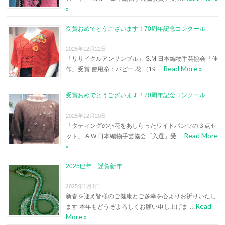
»
受賞おめでとうございます！70周年記念コンクール
2025年12月22日
「リサイクルアンサンブル」 S.M 日本編物手芸協会「佳
Read More »
作」受賞 使用糸：パピー 花 （19 …
受賞おめでとうございます！70周年記念コンクール
2025年12月20日
「タティングの小花をあしらったワイドパンツの３点セ
Read More
ット」 A.W 日本編物手芸協会「入選」受 …
»
2025巳年 謹賀新年
2025年1月1日
新春を迎え皆様のご健康とご多幸を心よりお祈りいたし
Read
ます 本年もどうぞよろしくお願い申し上げま …
More »