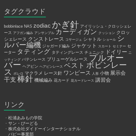
タグクラウド
かぎ針
zodiac
bobbinlace
NAS
アイリッシュ・クロッシェレ
カーディガン
クロッ
ース
アフガン編み
アンサンブル
クッション
シ
クンストレース
シェレース
シャトル
コサージュ
ショール
ルバー編機
ジャケット
ジャガード編み
セ
スカート
セミナー
タティング
ドイリー
ーター
タティングレース
チュニック
ニ
プルオー
ブリューゲルレース
バテンレース
ッティング
バー
ボビンレー
ベスト
ヘアピン
ヘアピンレース
ス
ワンピース
展示会
マクラメ
レース針
小物
ボレロ
人形
棒針
干支
講習会
機械編み
花カード
花カードレース
リンク
・
松浦あみもの学院
・
サン・びーどる
・
株式会社ダイドーインターナショナル
パピー事業部