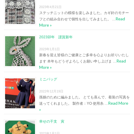
2023年4月21日
ステッチニットの模様を楽しみました。カギ針のモチー
Read
フとの組み合わせで個性を出してみました。 …
More »
2023卯年 謹賀新年
2023年1月1日
新春を迎え皆様のご健康とご多幸を心よりお祈りいたし
Read
ます 本年もどうぞよろしくお願い申し上げま …
More »
ミニバッグ
2022年12月19日
孫娘のために編みました。 とても喜んで、着装の写真を
Read More
送ってくれました。 製作者：YO 使用糸 …
»
幸せの干支 寅
2022年1月1日