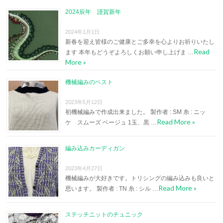
2024辰年 謹賀新年
2024年1月1日
新春を迎え皆様のご健康とご多幸を心よりお祈りいたし
Read
ます 本年もどうぞよろしくお願い申し上げま …
More »
機械編みのベスト
2023年5月12日
初機械編みで作成出来ました。 製作者 : SM 糸 : ニッ
Read More »
ケ スムーズ ベージュ 1玉、黒 …
編み込みカーディガン
2023年4月27日
機械編みが大好きです。トリシングの編み込みも良いと
Read More »
思います。 製作者 : TN 糸 : シル …
ステッチニットのチュニック