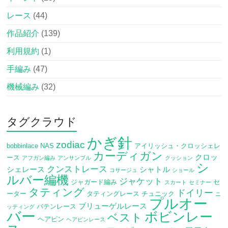
レース
(44)
作品紹介
(139)
利用規約
(1)
手編み
(47)
機械編み
(32)
タグクラウド
かぎ針
zodiac
bobbinlace
NAS
アイリッシュ・クロッシェレ
カーディガン
クロッ
ース
アフガン編み
アンサンブル
クッション
シ
クンストレース
シェレース
シャトル
コサージュ
ショール
ルバー編機
ジャケット
ジャガード編み
セ
スカート
セミナー
タティング
ドイリー
ーター
タティングレース
チュニック
ニ
プルオー
ブリューゲルレース
バテンレース
ッティング
バー
ボビンレー
ベスト
ヘアピン
ヘアピンレース