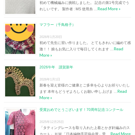
初めて機械編みに挑戦しました。 記念の第1号完成でう
Read More »
れしいです。 製作者 : MS 使用糸 …
マフラー（千鳥格子）
2026年1月20日
初めて先生に習い作りました。 とてもきれいに編めて感
Read
激！！ 娘もお気に入りで毎日してくれます …
More »
2026午年 謹賀新年
2026年1月1日
新春を迎え皆様のご健康とご多幸を心よりお祈りいたし
Read
ます 本年もどうぞよろしくお願い申し上げま …
More »
受賞おめでとうございます！70周年記念コンクール
2025年12月25日
「タティングレースを取り入れた上着とかぎ針編みのス
Read More
カート」 H.M 「日本編物手芸協会賞」受 …