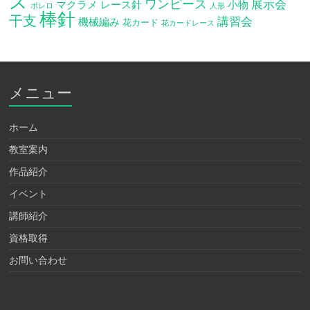
ス
ワンピース
展示会
マクラメ
レース針
小物
ボレロ
人形
棒針
干支
講習会
機械編み
花カード
花カードレース
メニュー
ホーム
教室案内
作品紹介
イベント
講師紹介
資格取得
お問い合わせ