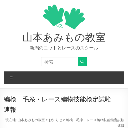
コ
ン
テ
ン
ツ
へ
山本あみもの教室
ス
キ
新潟のニットとレースのスクール
ッ
プ
メ
ニ
ュ
ー
編検 毛糸・レース編物技能検定試験
速報
現在地:
山本あみもの教室
>
お知らせ
>
編検 毛糸・レース編物技能検定試験
速報