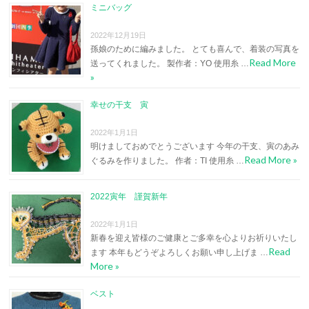
ミニバッグ
2022年12月19日
孫娘のために編みました。 とても喜んで、着装の写真を
Read More
送ってくれました。 製作者：YO 使用糸 …
»
幸せの干支 寅
2022年1月1日
明けましておめでとうございます 今年の干支、寅のあみ
Read More »
ぐるみを作りました。 作者：TI 使用糸 …
2022寅年 謹賀新年
2022年1月1日
新春を迎え皆様のご健康とご多幸を心よりお祈りいたし
Read
ます 本年もどうぞよろしくお願い申し上げま …
More »
ベスト