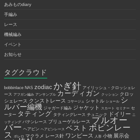
あみものdiary
手編み
レース
機械編み
イベント
お知らせ
タグクラウド
かぎ針
zodiac
bobbinlace
NAS
アイリッシュ・クロッシェレ
カーディガン
クロッ
ース
アフガン編み
アンサンブル
クッション
シ
クンストレース
シェレース
シャトル
コサージュ
ショール
ルバー編機
ジャケット
ジャガード編み
セ
スカート
セミナー
タティング
ドイリー
ーター
タティングレース
チュニック
ニ
プルオー
ブリューゲルレース
バテンレース
ッティング
バー
ボビンレー
ベスト
ヘアピン
ヘアピンレース
ス
ワンピース
展示会
マクラメ
レース針
小物
ボレロ
人形