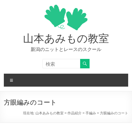
コ
ン
テ
ン
ツ
へ
山本あみもの教室
ス
キ
新潟のニットとレースのスクール
ッ
プ
メ
ニ
ュ
ー
方眼編みのコート
現在地:
山本あみもの教室
>
作品紹介
>
手編み
>
方眼編みのコート