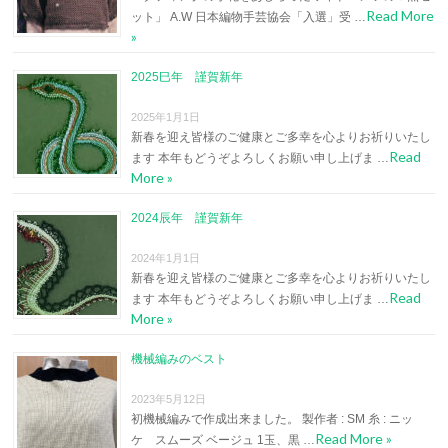
Read More
ット」 A.W 日本編物手芸協会「入選」受 …
»
2025巳年 謹賀新年
2025年1月1日
新春を迎え皆様のご健康とご多幸を心よりお祈りいたし
Read
ます 本年もどうぞよろしくお願い申し上げま …
More »
2024辰年 謹賀新年
2024年1月1日
新春を迎え皆様のご健康とご多幸を心よりお祈りいたし
Read
ます 本年もどうぞよろしくお願い申し上げま …
More »
機械編みのベスト
2023年5月12日
初機械編みで作成出来ました。 製作者 : SM 糸 : ニッ
Read More »
ケ スムーズ ベージュ 1玉、黒 …