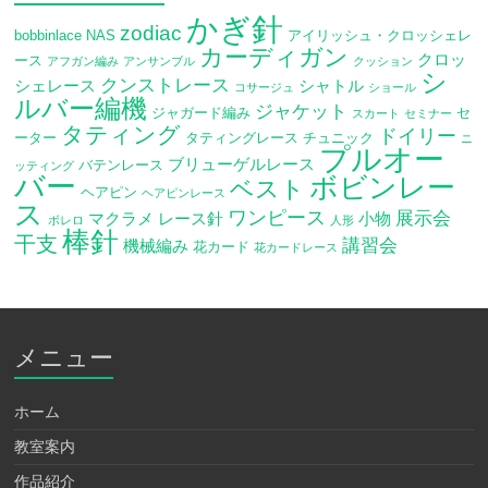
かぎ針
zodiac
bobbinlace
NAS
アイリッシュ・クロッシェレ
カーディガン
クロッ
ース
アフガン編み
アンサンブル
クッション
シ
クンストレース
シェレース
シャトル
コサージュ
ショール
ルバー編機
ジャケット
ジャガード編み
セ
スカート
セミナー
タティング
ドイリー
ーター
タティングレース
チュニック
ニ
プルオー
ブリューゲルレース
バテンレース
ッティング
バー
ボビンレー
ベスト
ヘアピン
ヘアピンレース
ス
ワンピース
展示会
マクラメ
レース針
小物
ボレロ
人形
棒針
干支
講習会
機械編み
花カード
花カードレース
メニュー
ホーム
教室案内
作品紹介