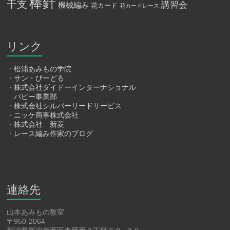
棒針
干支
講習会
機械編み
花カード
花カードレース
リンク
・
松浦あみもの学院
・
サン・びーどる
・
株式会社ダイドーインターナショナル
パピー事業部
・
株式会社シルバーリードサービス
・
ニッケ商事株式会社
・
株式会社 新菱
・
レース編み作家のブログ
連絡先
山本あみもの教室
〒950-2064