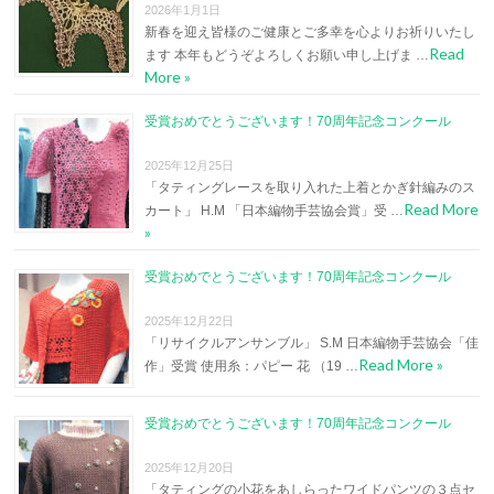
2026年1月1日
新春を迎え皆様のご健康とご多幸を心よりお祈りいたし
Read
ます 本年もどうぞよろしくお願い申し上げま …
More »
受賞おめでとうございます！70周年記念コンクール
2025年12月25日
「タティングレースを取り入れた上着とかぎ針編みのス
Read More
カート」 H.M 「日本編物手芸協会賞」受 …
»
受賞おめでとうございます！70周年記念コンクール
2025年12月22日
「リサイクルアンサンブル」 S.M 日本編物手芸協会「佳
Read More »
作」受賞 使用糸：パピー 花 （19 …
受賞おめでとうございます！70周年記念コンクール
2025年12月20日
「タティングの小花をあしらったワイドパンツの３点セ