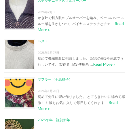
ステッチニットのプルオーバー
2026年2月3日
かぎ針で斜方眼のプルオーバーを編み、ベースのシース
Read
ルー感を生かしつつ、バイヤスステッチとチェ …
More »
ベスト
2026年1月27日
初めて機械編みに挑戦しました。 記念の第1号完成でう
Read More »
れしいです。 製作者 : MS 使用糸 …
マフラー（千鳥格子）
2026年1月20日
初めて先生に習い作りました。 とてもきれいに編めて感
Read
激！！ 娘もお気に入りで毎日してくれます …
More »
2026午年 謹賀新年