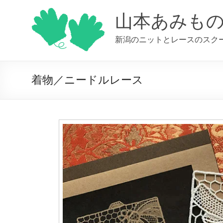
コ
ン
山本あみも
テ
ン
新潟のニットとレースのスク
ツ
へ
ス
キ
着物／ニードルレース
ッ
プ