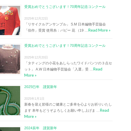
受賞おめでとうございます！70周年記念コンクール
2025年12月22日
「リサイクルアンサンブル」 S.M 日本編物手芸協会
Read More »
「佳作」受賞 使用糸：パピー 花 （19 …
受賞おめでとうございます！70周年記念コンクール
2025年12月20日
「タティングの小花をあしらったワイドパンツの３点セ
Read
ット」 A.W 日本編物手芸協会「入選」受 …
More »
2025巳年 謹賀新年
2025年1月1日
新春を迎え皆様のご健康とご多幸を心よりお祈りいたし
Read
ます 本年もどうぞよろしくお願い申し上げま …
More »
2024辰年 謹賀新年