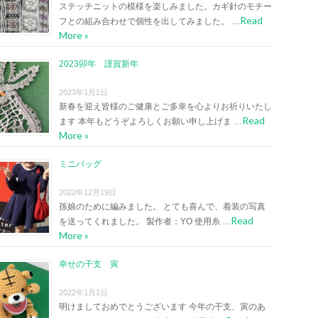
ステッチニットの模様を楽しみました。カギ針のモチー
Read
フとの組み合わせで個性を出してみました。 …
More »
2023卯年 謹賀新年
2023年1月1日
新春を迎え皆様のご健康とご多幸を心よりお祈りいたし
Read
ます 本年もどうぞよろしくお願い申し上げま …
More »
ミニバッグ
2022年12月19日
孫娘のために編みました。 とても喜んで、着装の写真
Read
を送ってくれました。 製作者：YO 使用糸 …
More »
幸せの干支 寅
2022年1月1日
明けましておめでとうございます 今年の干支、寅のあ