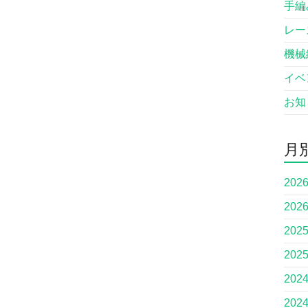
手編
レー
機械
イベ
お知
月
202
202
202
202
202
202