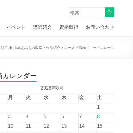
イベント
講師紹介
資格取得
お問い合わせ
現在地:
山本あみもの教室
>
作品紹介
>
レース
>
着物／ニードルレース
新カレンダー
2026年8月
月
火
水
木
金
土
1
3
4
5
6
7
8
10
11
12
13
14
15