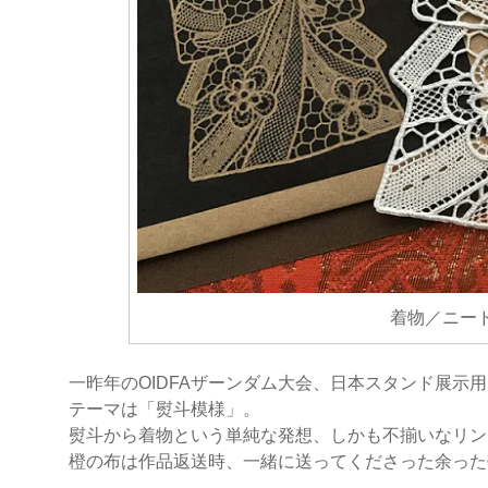
着物／ニー
一昨年のOIDFAザーンダム大会、日本スタンド展示用
テーマは「熨斗模様」。
熨斗から着物という単純な発想、しかも不揃いなリン
橙の布は作品返送時、一緒に送ってくださった余った