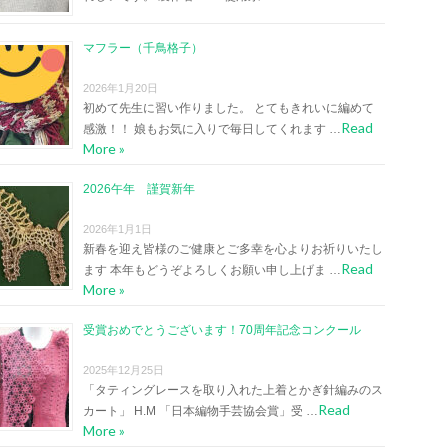
マフラー（千鳥格子）
2026年1月20日
初めて先生に習い作りました。 とてもきれいに編めて
Read
感激！！ 娘もお気に入りで毎日してくれます …
More »
2026午年 謹賀新年
2026年1月1日
新春を迎え皆様のご健康とご多幸を心よりお祈りいたし
Read
ます 本年もどうぞよろしくお願い申し上げま …
More »
受賞おめでとうございます！70周年記念コンクール
2025年12月25日
「タティングレースを取り入れた上着とかぎ針編みのス
Read
カート」 H.M 「日本編物手芸協会賞」受 …
More »