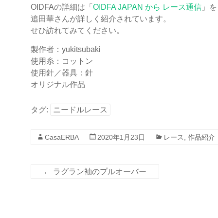
OIDFAの詳細は「
OIDFA JAPAN から レース通信
」を
追田華さんが詳しく紹介されています。
せひ訪れてみてください。
製作者：yukitsubaki
使用糸：コットン
使用針／器具：針
オリジナル作品
タグ:
ニードルレース
CasaERBA
2020年1月23日
レース
,
作品紹介
←
ラグラン袖のプルオーバー