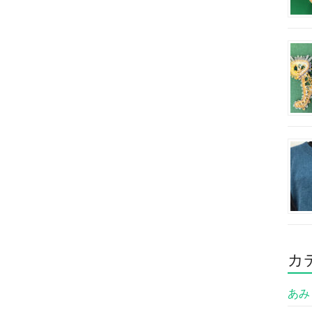
カ
あみも