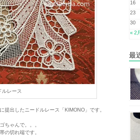
16
23
30
« 2
最
ドルレース
に提出したニードルレース「KIMONO」です。
ゴちゃんで。。。
帯の切れ端です。