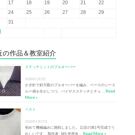
17
18
19
20
21
22
24
25
26
27
28
29
31
月
近の作品＆教室紹介
ステッチニットのプルオーバー
2026年2月3日
かぎ針で斜方眼のプルオーバーを編み、ベースのシース
Read
ルー感を生かしつつ、バイヤスステッチとチェ …
More »
ベスト
2026年1月27日
初めて機械編みに挑戦しました。 記念の第1号完成でう
Read More »
れしいです。 製作者 : MS 使用糸 …