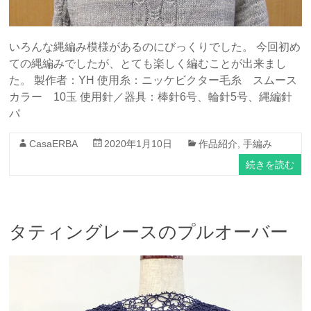
いろんな縄編み模様があるのにびっくりでした。 今回初め
ての縄編みでしたが、とても楽しく編むことが出来まし
た。 製作者：YH 使用糸：ニッケビクター毛糸 スムース
カラー 10玉 使用針／器具：棒針6号、輪針5号、縄編針
パ
CasaERBA
2020年1月10日
作品紹介
,
手編み
続きを読む
タティングレースのプルオーバー