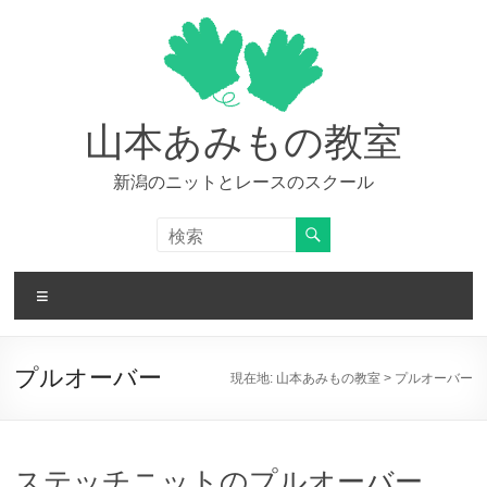
コ
ン
テ
ン
ツ
へ
山本あみもの教室
ス
キ
新潟のニットとレースのスクール
ッ
プ
メ
ニ
ュ
ー
プルオーバー
現在地:
山本あみもの教室
>
プルオーバー
ステッチニットのプルオーバー