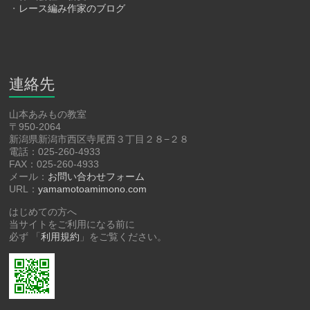
・
レース編み作家のブログ
連絡先
山本あみもの教室
〒950-2064
新潟県新潟市西区寺尾西３丁目２８−２８
電話：025-260-4933
FAX：025-260-4933
メール：
お問い合わせフォーム
URL：
yamamotoamimono.com
はじめての方へ
当サイトをご利用になる前に
必ず 「
利用規約
」をご覧ください。