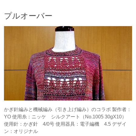
プルオーバー
かぎ針編みと機械編み（引き上げ編み）のコラボ 製作者：
YO 使用糸：ニッケ シルクアート（No.1005 30gX10）
使用針：かぎ針 4/0号 使用器具：電子編機 4.5 デザイ
ン：オリジナル