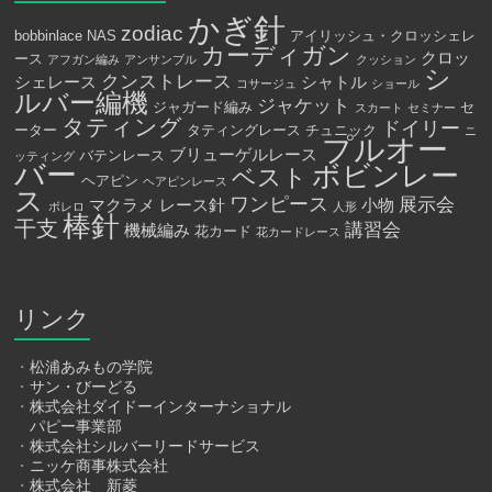
かぎ針
zodiac
bobbinlace
NAS
アイリッシュ・クロッシェレ
カーディガン
クロッ
ース
アフガン編み
アンサンブル
クッション
シ
クンストレース
シェレース
シャトル
コサージュ
ショール
ルバー編機
ジャケット
ジャガード編み
セ
スカート
セミナー
タティング
ドイリー
ーター
タティングレース
チュニック
ニ
プルオー
ブリューゲルレース
バテンレース
ッティング
バー
ボビンレー
ベスト
ヘアピン
ヘアピンレース
ス
ワンピース
展示会
マクラメ
レース針
小物
ボレロ
人形
棒針
干支
講習会
機械編み
花カード
花カードレース
リンク
・
松浦あみもの学院
・
サン・びーどる
・
株式会社ダイドーインターナショナル
パピー事業部
・
株式会社シルバーリードサービス
・
ニッケ商事株式会社
・
株式会社 新菱