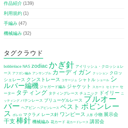
作品紹介
(139)
利用規約
(1)
手編み
(47)
機械編み
(32)
タグクラウド
かぎ針
zodiac
bobbinlace
NAS
アイリッシュ・クロッシェレ
カーディガン
クロッ
ース
アフガン編み
アンサンブル
クッション
シ
クンストレース
シェレース
シャトル
コサージュ
ショール
ルバー編機
ジャケット
ジャガード編み
セ
スカート
セミナー
タティング
ドイリー
ーター
タティングレース
チュニック
ニ
プルオー
ブリューゲルレース
バテンレース
ッティング
バー
ボビンレー
ベスト
ヘアピン
ヘアピンレース
ス
ワンピース
展示会
マクラメ
レース針
小物
ボレロ
人形
棒針
干支
講習会
機械編み
花カード
花カードレース