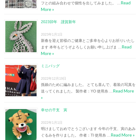
Read
フとの組み合わせで個性を出してみました。 …
More »
2023卯年 謹賀新年
2023年1月1日
新春を迎え皆様のご健康とご多幸を心よりお祈りいたし
Read
ます 本年もどうぞよろしくお願い申し上げま …
More »
ミニバッグ
2022年12月19日
孫娘のために編みました。 とても喜んで、着装の写真を
Read More
送ってくれました。 製作者：YO 使用糸 …
»
幸せの干支 寅
2022年1月1日
明けましておめでとうございます 今年の干支、寅のあみ
Read More »
ぐるみを作りました。 作者：TI 使用糸 …