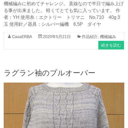
機械編みに初めてチャレンジ。 直線なので半日で編み上げ
る事が出来ました。 軽くてとても気に入っています。 作
者：YH 使用糸：エクトリー トリマニ No.710 40g 3
玉 使用針／器具：シルバー編機 6.5P ダイヤ
CasaERBA
2020年5月21日
作品紹介
,
機械編み
続きを読む
ラグラン袖のプルオーバー