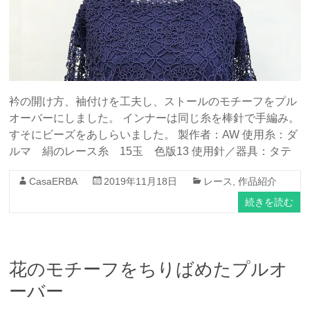
衿の開け方、袖付けを工夫し、ストールのモチーフをプル
オーバーにしました。 インナーは同じ糸を棒針で手編み。
すそにビーズをあしらいました。 製作者：AW 使用糸：ダ
ルマ 絹のレース糸 15玉 色版13 使用針／器具：タテ
CasaERBA
2019年11月18日
レース
,
作品紹介
続きを読む
花のモチーフをちりばめたプルオ
ーバー