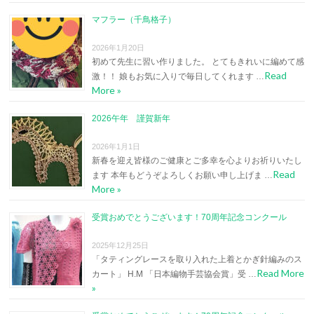
マフラー（千鳥格子）
2026年1月20日
初めて先生に習い作りました。 とてもきれいに編めて感
Read
激！！ 娘もお気に入りで毎日してくれます …
More »
2026午年 謹賀新年
2026年1月1日
新春を迎え皆様のご健康とご多幸を心よりお祈りいたし
Read
ます 本年もどうぞよろしくお願い申し上げま …
More »
受賞おめでとうございます！70周年記念コンクール
2025年12月25日
「タティングレースを取り入れた上着とかぎ針編みのス
Read More
カート」 H.M 「日本編物手芸協会賞」受 …
»