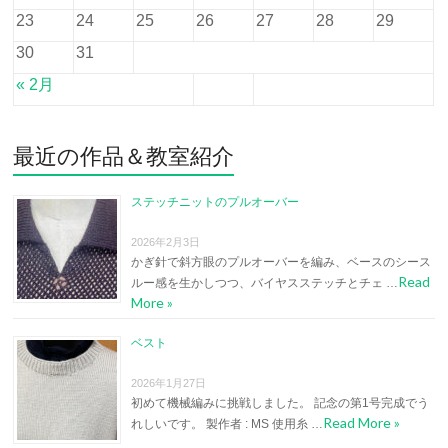
23
24
25
26
27
28
29
30
31
« 2月
最近の作品＆教室紹介
ステッチニットのプルオーバー
2026年2月3日
かぎ針で斜方眼のプルオーバーを編み、ベースのシース
Read
ルー感を生かしつつ、バイヤスステッチとチェ …
More »
ベスト
2026年1月27日
初めて機械編みに挑戦しました。 記念の第1号完成でう
Read More »
れしいです。 製作者 : MS 使用糸 …