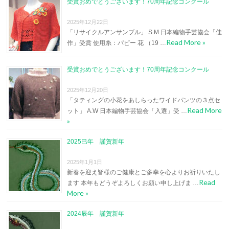
受賞おめでとうございます！70周年記念コンクール
2025年12月22日
「リサイクルアンサンブル」 S.M 日本編物手芸協会「佳
Read More »
作」受賞 使用糸：パピー 花 （19 …
受賞おめでとうございます！70周年記念コンクール
2025年12月20日
「タティングの小花をあしらったワイドパンツの３点セ
Read More
ット」 A.W 日本編物手芸協会「入選」受 …
»
2025巳年 謹賀新年
2025年1月1日
新春を迎え皆様のご健康とご多幸を心よりお祈りいたし
Read
ます 本年もどうぞよろしくお願い申し上げま …
More »
2024辰年 謹賀新年