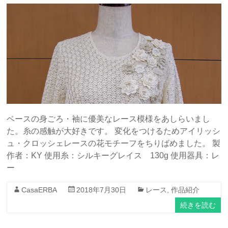
ベースの身ごろ・袖に優美なレース模様をあしらいまし
た。糸の感触が大好きです。 変化をつけるためアイリッシ
ュ・クロッシェレースの花モチーフをちりばめました。 製
作者：KY 使用糸：シルキーグレイス 130g 使用器具：レ
ー
CasaERBA
2018年7月30日
レース
,
作品紹介
続きを読む