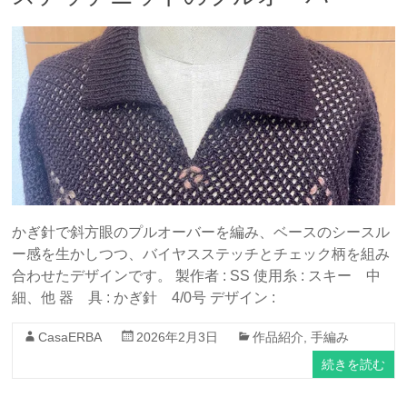
かぎ針で斜方眼のプルオーバーを編み、ベースのシースル
ー感を生かしつつ、バイヤスステッチとチェック柄を組み
合わせたデザインです。 製作者 : SS 使用糸 : スキー 中
細、他 器 具 : かぎ針 4/0号 デザイン :
CasaERBA
2026年2月3日
作品紹介
,
手編み
続きを読む