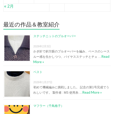
« 2月
最近の作品＆教室紹介
ステッチニットのプルオーバー
2026年2月3日
かぎ針で斜方眼のプルオーバーを編み、ベースのシース
Read
ルー感を生かしつつ、バイヤスステッチとチェ …
More »
ベスト
2026年1月27日
初めて機械編みに挑戦しました。 記念の第1号完成でう
Read More »
れしいです。 製作者 : MS 使用糸 …
マフラー（千鳥格子）