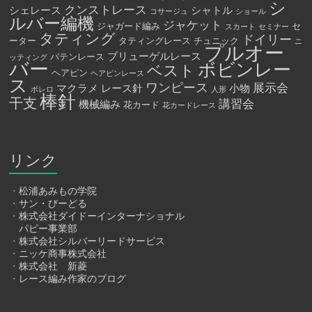
シ
クンストレース
シェレース
シャトル
コサージュ
ショール
ルバー編機
ジャケット
ジャガード編み
セ
スカート
セミナー
タティング
ドイリー
ーター
タティングレース
チュニック
ニ
プルオー
ブリューゲルレース
バテンレース
ッティング
バー
ボビンレー
ベスト
ヘアピン
ヘアピンレース
ス
ワンピース
展示会
マクラメ
レース針
小物
ボレロ
人形
棒針
干支
講習会
機械編み
花カード
花カードレース
リンク
・
松浦あみもの学院
・
サン・びーどる
・
株式会社ダイドーインターナショナル
パピー事業部
・
株式会社シルバーリードサービス
・
ニッケ商事株式会社
・
株式会社 新菱
・
レース編み作家のブログ