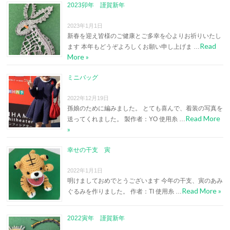
2023卯年 謹賀新年
2023年1月1日
新春を迎え皆様のご健康とご多幸を心よりお祈りいたし
Read
ます 本年もどうぞよろしくお願い申し上げま …
More »
ミニバッグ
2022年12月19日
孫娘のために編みました。 とても喜んで、着装の写真を
Read More
送ってくれました。 製作者：YO 使用糸 …
»
幸せの干支 寅
2022年1月1日
明けましておめでとうございます 今年の干支、寅のあみ
Read More »
ぐるみを作りました。 作者：TI 使用糸 …
2022寅年 謹賀新年