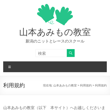
コ
ン
テ
ン
ツ
へ
山本あみもの教室
ス
キ
新潟のニットとレースのスクール
ッ
プ
メ
ニ
ュ
ー
利用規約
現在地:
山本あみもの教室
>
利用規約
>
利用規約
山本あみもの教室（以下 本サイト）へお越しくださいま