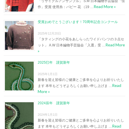
「リサイクルアンサンブル」 S.M 日本編物手芸協会「佳
Read More »
作」受賞 使用糸：パピー 花 （19 …
受賞おめでとうございます！70周年記念コンクール
2025年12月20日
「タティングの小花をあしらったワイドパンツの３点セ
Read More
ット」 A.W 日本編物手芸協会「入選」受 …
»
2025巳年 謹賀新年
2025年1月1日
新春を迎え皆様のご健康とご多幸を心よりお祈りいたし
Read
ます 本年もどうぞよろしくお願い申し上げま …
More »
2024辰年 謹賀新年
2024年1月1日
新春を迎え皆様のご健康とご多幸を心よりお祈りいたし
Read
ます 本年もどうぞよろしくお願い申し上げま …