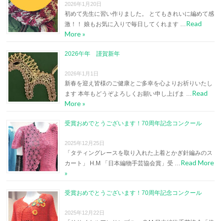
2026年1月20日
初めて先生に習い作りました。 とてもきれいに編めて感
Read
激！！ 娘もお気に入りで毎日してくれます …
More »
2026午年 謹賀新年
2026年1月1日
新春を迎え皆様のご健康とご多幸を心よりお祈りいたし
Read
ます 本年もどうぞよろしくお願い申し上げま …
More »
受賞おめでとうございます！70周年記念コンクール
2025年12月25日
「タティングレースを取り入れた上着とかぎ針編みのス
Read More
カート」 H.M 「日本編物手芸協会賞」受 …
»
受賞おめでとうございます！70周年記念コンクール
2025年12月22日