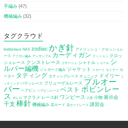
手編み
(47)
機械編み
(32)
タグクラウド
かぎ針
zodiac
bobbinlace
NAS
アイリッシュ・クロッシェレ
カーディガン
クロッ
ース
アフガン編み
アンサンブル
クッション
シ
クンストレース
シェレース
シャトル
コサージュ
ショール
ルバー編機
ジャケット
ジャガード編み
セ
スカート
セミナー
タティング
ドイリー
ーター
タティングレース
チュニック
ニ
プルオー
ブリューゲルレース
バテンレース
ッティング
バー
ボビンレー
ベスト
ヘアピン
ヘアピンレース
ス
ワンピース
展示会
マクラメ
レース針
小物
ボレロ
人形
棒針
干支
講習会
機械編み
花カード
花カードレース