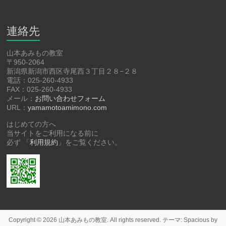
連絡先
山本あみもの教室
〒950-2064
新潟県新潟市西区寺尾西３丁目２８−２８
電話：025-260-4933
FAX：025-260-4933
メール：
お問い合わせフォーム
URL：
yamamotoamimono.com
はじめての方へ
当サイトをご利用になる前に
必ず 「
利用規約
」をご覧ください。
Copyright © 2026
山本あみもの教室
. All rights reserved. テーマ:
Spacious
by