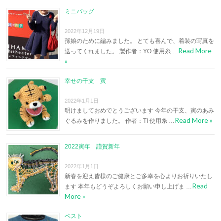
ミニバッグ
2022年12月19日
孫娘のために編みました。 とても喜んで、着装の写真を
Read More
送ってくれました。 製作者：YO 使用糸 …
»
幸せの干支 寅
2022年1月1日
明けましておめでとうございます 今年の干支、寅のあみ
Read More »
ぐるみを作りました。 作者：TI 使用糸 …
2022寅年 謹賀新年
2022年1月1日
新春を迎え皆様のご健康とご多幸を心よりお祈りいたし
Read
ます 本年もどうぞよろしくお願い申し上げま …
More »
ベスト