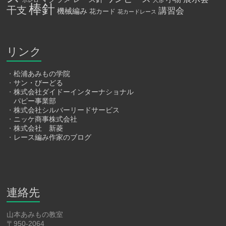
ボレロ
人形
棒針
干支
講習会
機械編み
花カード
花カードレース
リンク
・
松浦あみもの学院
・
サン・びーどる
・
株式会社ダイドーインターナショナル
パピー事業部
・
株式会社シルバーリードサービス
・
ニッケ商事株式会社
・
株式会社 新菱
・
レース編み作家のブログ
連絡先
山本あみもの教室
〒950-2064