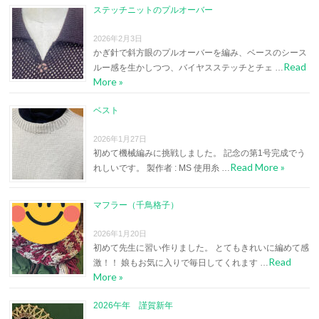
ステッチニットのプルオーバー
2026年2月3日
かぎ針で斜方眼のプルオーバーを編み、ベースのシース
Read
ルー感を生かしつつ、バイヤスステッチとチェ …
More »
ベスト
2026年1月27日
初めて機械編みに挑戦しました。 記念の第1号完成でう
Read More »
れしいです。 製作者 : MS 使用糸 …
マフラー（千鳥格子）
2026年1月20日
初めて先生に習い作りました。 とてもきれいに編めて感
Read
激！！ 娘もお気に入りで毎日してくれます …
More »
2026午年 謹賀新年