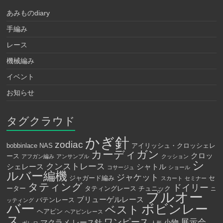
あみものdiary
手編み
レース
機械編み
イベント
お知らせ
タグクラウド
かぎ針
zodiac
bobbinlace
NAS
アイリッシュ・クロッシェレ
カーディガン
クロッ
ース
アフガン編み
アンサンブル
クッション
シ
クンストレース
シェレース
シャトル
コサージュ
ショール
ルバー編機
ジャケット
ジャガード編み
セ
スカート
セミナー
タティング
ドイリー
ーター
タティングレース
チュニック
ニ
プルオー
ブリューゲルレース
バテンレース
ッティング
バー
ボビンレー
ベスト
ヘアピン
ヘアピンレース
ス
ワンピース
展示会
マクラメ
レース針
小物