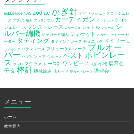
かぎ針
zodiac
bobbinlace
NAS
アイリッシュ・クロッシェレ
カーディガン
クロッ
ース
アフガン編み
アンサンブル
クッション
シ
クンストレース
シェレース
シャトル
コサージュ
ショール
ルバー編機
ジャケット
ジャガード編み
セ
スカート
セミナー
タティング
ドイリー
ーター
タティングレース
チュニック
ニ
プルオー
ブリューゲルレース
バテンレース
ッティング
バー
ボビンレー
ベスト
ヘアピン
ヘアピンレース
ス
ワンピース
展示会
マクラメ
レース針
小物
ボレロ
人形
棒針
干支
講習会
機械編み
花カード
花カードレース
メニュー
ホーム
教室案内