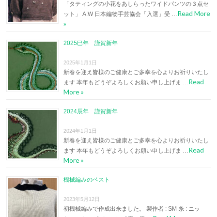
「タティングの小花をあしらったワイドパンツの３点セ
Read More
ット」 A.W 日本編物手芸協会「入選」受 …
»
2025巳年 謹賀新年
2025年1月1日
新春を迎え皆様のご健康とご多幸を心よりお祈りいたし
Read
ます 本年もどうぞよろしくお願い申し上げま …
More »
2024辰年 謹賀新年
2024年1月1日
新春を迎え皆様のご健康とご多幸を心よりお祈りいたし
Read
ます 本年もどうぞよろしくお願い申し上げま …
More »
機械編みのベスト
2023年5月12日
初機械編みで作成出来ました。 製作者 : SM 糸 : ニッ