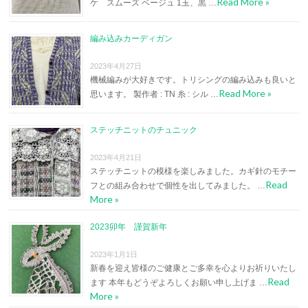
Read More »
ケ スムーズ ベージュ 1玉、黒 …
編み込みカーディガン
2023年4月27日
機械編みが大好きです。トリシングの編み込みも良いと
Read More »
思います。 製作者 : TN 糸 : シル …
ステッチニットのチュニック
2023年4月21日
ステッチニットの模様を楽しみました。カギ針のモチー
Read
フとの組み合わせで個性を出してみました。 …
More »
2023卯年 謹賀新年
2023年1月1日
新春を迎え皆様のご健康とご多幸を心よりお祈りいたし
Read
ます 本年もどうぞよろしくお願い申し上げま …
More »