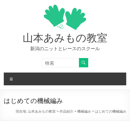
コ
ン
テ
ン
ツ
へ
山本あみもの教室
ス
キ
新潟のニットとレースのスクール
ッ
プ
メ
ニ
ュ
ー
はじめての機械編み
現在地:
山本あみもの教室
>
作品紹介
>
機械編み
>
はじめての機械編み